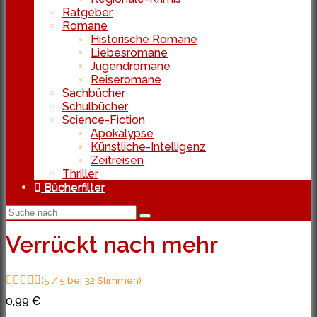
Ratgeber
Romane
Historische Romane
Liebesromane
Jugendromane
Reiseromane
Sachbücher
Schulbücher
Science-Fiction
Apokalypse
Künstliche-Intelligenz
Zeitreisen
Thriller
Bücherfilter
Verrückt nach mehr
(5 / 5 bei 32 Stimmen)
0,99 €