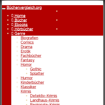
Skip
to
Büchervergleich.org
Toggle
Kostenlose Lieferung
main
navigation
Home
bereits ab 29 Euro
content
Bücher
Echte Reviews
Ebooks
von Usern
Hörbücher
In Kooperation
Genre
mit den besten Shops
Biografien
Comics
Drama
Erotik
Fachbücher
Fantasy
Horror
Gothic
Splatter
Humor
Kinderbücher
Klassiker
Krimis
Detektiv-Krimis
Landhaus-Krimis
Regionale-Krimis