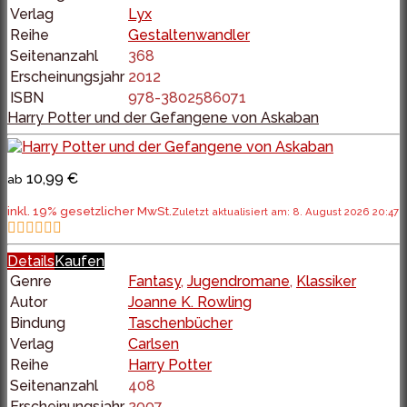
Verlag
Lyx
Reihe
Gestaltenwandler
Seitenanzahl
368
Erscheinungsjahr
2012
ISBN
978-3802586071
Harry Potter und der Gefangene von Askaban
10,99 €
ab
inkl. 19% gesetzlicher MwSt.
Zuletzt aktualisiert am: 8. August 2026 20:47
Details
Kaufen
Genre
Fantasy
,
Jugendromane
,
Klassiker
Autor
Joanne K. Rowling
Bindung
Taschenbücher
Verlag
Carlsen
Reihe
Harry Potter
Seitenanzahl
408
Erscheinungsjahr
2007