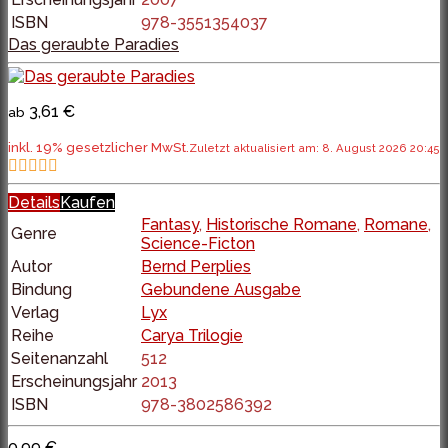
ISBN
978-3551354037
Das geraubte Paradies
3,61 €
ab
inkl. 19% gesetzlicher MwSt.
Zuletzt aktualisiert am: 8. August 2026 20:45
Details
Kaufen
Fantasy
,
Historische Romane
,
Romane
,
Genre
Science-Ficton
Autor
Bernd Perplies
Bindung
Gebundene Ausgabe
Verlag
Lyx
Reihe
Carya Trilogie
Seitenanzahl
512
Erscheinungsjahr
2013
ISBN
978-3802586392
0,99 €