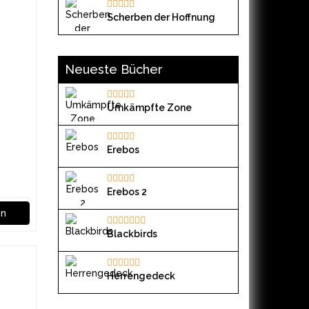
Scherben der Hoffnung
Neueste Bücher
Umkämpfte Zone
Erebos
Erebos 2
en
Blackbirds
Herrengedeck