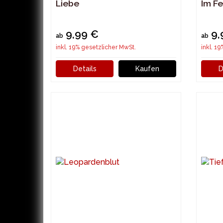
Liebe
Im F
9,99 €
9,
ab
ab
inkl. 19% gesetzlicher MwSt.
inkl. 1
Details
Kaufen
D