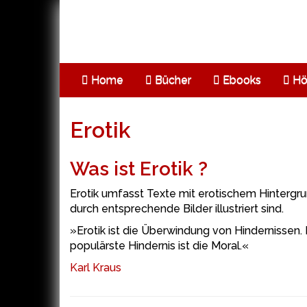
Skip
to
main
content
Home
Bücher
Ebooks
Hö
Erotik
Was ist Erotik ?
Erotik umfasst Texte mit erotischem Hintergr
durch entsprechende Bilder illustriert sind.
»Erotik ist die Überwindung von Hindernissen
populärste Hindernis ist die Moral.«
Karl Kraus