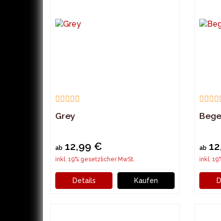
Grey
Bege
12,99 €
12
ab
ab
inkl. 19% gesetzlicher MwSt.
inkl. 1
Details
Kaufen
D