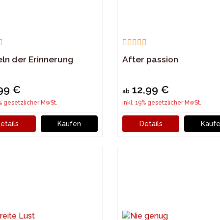
eln der Erinnerung
After passion
99 €
12,99 €
ab
9% gesetzlicher MwSt.
inkl. 19% gesetzlicher MwSt.
etails
Kaufen
Details
Kauf