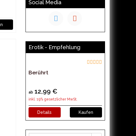
Social Media
en
Erotik - Empfehlung
Berührt
12,99 €
ab
inkl. 19% gesetzlicher MwSt.
Details
Kaufen