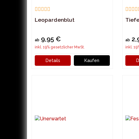
Leopardenblut
Tief
9,95 €
2,
ab
ab
inkl. 19% gesetzlicher MwSt.
inkl. 1
Details
Kaufen
D