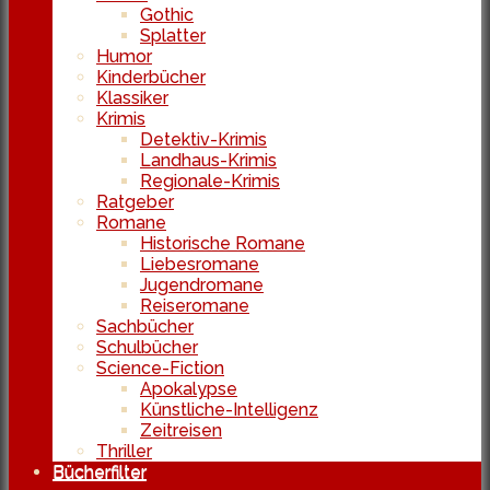
Gothic
Splatter
Humor
Kinderbücher
Klassiker
Krimis
Detektiv-Krimis
Landhaus-Krimis
Regionale-Krimis
Ratgeber
Romane
Historische Romane
Liebesromane
Jugendromane
Reiseromane
Sachbücher
Schulbücher
Science-Fiction
Apokalypse
Künstliche-Intelligenz
Zeitreisen
Thriller
Bücherfilter