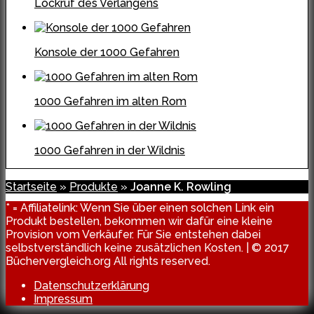
Lockruf des Verlangens
Konsole der 1000 Gefahren
1000 Gefahren im alten Rom
1000 Gefahren in der Wildnis
Startseite
»
Produkte
»
Joanne K. Rowling
* = Affiliatelink: Wenn Sie über einen solchen Link ein
Produkt bestellen, bekommen wir dafür eine kleine
Provision vom Verkäufer. Für Sie entstehen dabei
selbstverständlich keine zusätzlichen Kosten. | © 2017
Büchervergleich.org All rights reserved.
Datenschutzerklärung
Impressum