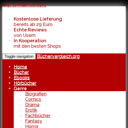
Skip to main content
Kostenlose Lieferung
bereits ab 29 Euro
Echte Reviews
von Usern
In Kooperation
mit den besten Shops
Büchervergleich.org
Toggle navigation
Home
Bücher
Ebooks
Hörbücher
Genre
Biografien
Comics
Drama
Erotik
Fachbücher
Fantasy
Horror