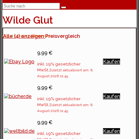
Wilde Glut
(5.5 / 5 bei 45 Stimmen)
Alle (4) anzeigen
Preisvergleich
9,99 €
Kaufen
inkl. 19% gesetzlicher
MwSt.
Zuletzt aktualisiert am: 8.
August 2026 11:45
9,99 €
Kaufen
inkl. 19% gesetzlicher
MwSt.
Zuletzt aktualisiert am: 8.
August 2026 11:45
9,99 €
Kaufen
inkl. 19% gesetzlicher