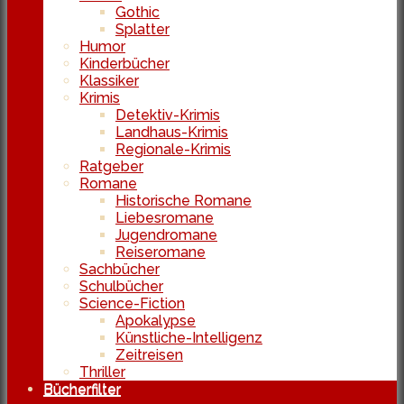
Gothic
Splatter
Humor
Kinderbücher
Klassiker
Krimis
Detektiv-Krimis
Landhaus-Krimis
Regionale-Krimis
Ratgeber
Romane
Historische Romane
Liebesromane
Jugendromane
Reiseromane
Sachbücher
Schulbücher
Science-Fiction
Apokalypse
Künstliche-Intelligenz
Zeitreisen
Thriller
Bücherfilter