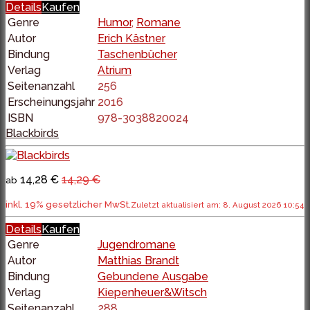
Details
Kaufen
Genre
Humor
,
Romane
Autor
Erich Kästner
Bindung
Taschenbücher
Verlag
Atrium
Seitenanzahl
256
Erscheinungsjahr
2016
ISBN
978-3038820024
Blackbirds
14,28 €
14,29 €
ab
inkl. 19% gesetzlicher MwSt.
Zuletzt aktualisiert am: 8. August 2026 10:54
Details
Kaufen
Genre
Jugendromane
Autor
Matthias Brandt
Bindung
Gebundene Ausgabe
Verlag
Kiepenheuer&Witsch
Seitenanzahl
288