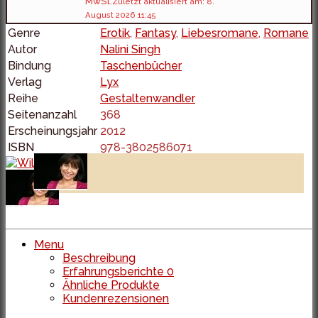
MwSt.
Zuletzt aktualisiert am: 8.
August 2026 11:45
Genre
Erotik
,
Fantasy
,
Liebesromane
,
Romane
Autor
Nalini Singh
Bindung
Taschenbücher
Verlag
Lyx
Reihe
Gestaltenwandler
Seitenanzahl
368
Erscheinungsjahr
2012
ISBN
978-3802586071
Menu
Beschreibung
Erfahrungsberichte
0
Ähnliche Produkte
Kundenrezensionen