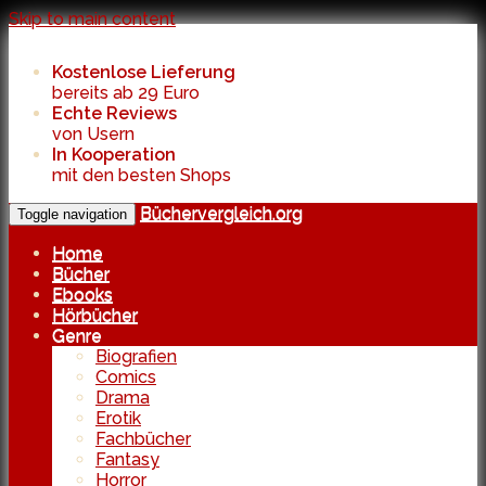
Skip to main content
Kostenlose Lieferung
bereits ab 29 Euro
Echte Reviews
von Usern
In Kooperation
mit den besten Shops
Büchervergleich.org
Toggle navigation
Home
Bücher
Ebooks
Hörbücher
Genre
Biografien
Comics
Drama
Erotik
Fachbücher
Fantasy
Horror