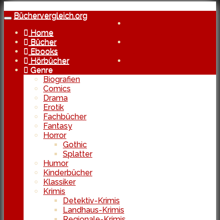
Skip
to
Büchervergleich.org
Toggle
Kostenlose Lieferung
main
navigation
Home
bereits ab 29 Euro
content
Bücher
Echte Reviews
Ebooks
von Usern
Hörbücher
In Kooperation
Genre
mit den besten Shops
Biografien
Comics
Drama
Erotik
Fachbücher
Fantasy
Horror
Gothic
Splatter
Humor
Kinderbücher
Klassiker
Krimis
Detektiv-Krimis
Landhaus-Krimis
Regionale-Krimis