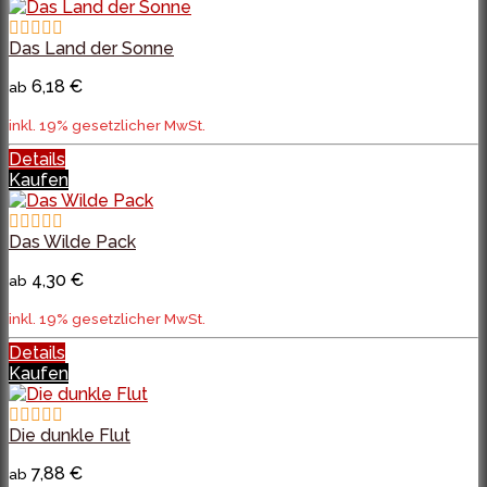
Das Land der Sonne
6,18 €
ab
inkl. 19% gesetzlicher MwSt.
Details
Kaufen
Das Wilde Pack
4,30 €
ab
inkl. 19% gesetzlicher MwSt.
Details
Kaufen
Die dunkle Flut
7,88 €
ab