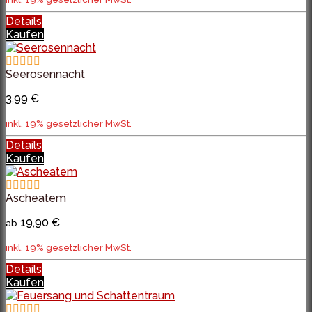
Details
Kaufen
Seerosennacht
3,99 €
inkl. 19% gesetzlicher MwSt.
Details
Kaufen
Ascheatem
19,90 €
ab
inkl. 19% gesetzlicher MwSt.
Details
Kaufen