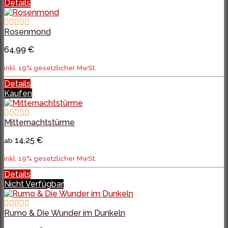
Details
Rosenmond
64,99 €
inkl. 19% gesetzlicher MwSt.
Details
Kaufen
Mitternachtstürme
14,25 €
ab
inkl. 19% gesetzlicher MwSt.
Details
Nicht Verfügbar
Rumo & Die Wunder im Dunkeln