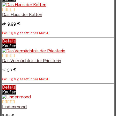
Das Haus der Ketten
9,99 €
ab
inkl. 19% gesetzlicher MwSt.
Details
Kaufen
Das Vermächtnis der Priesterin
12,50 €
inkl. 19% gesetzlicher MwSt.
Details
Kaufen
Lindenmond
8,62 €