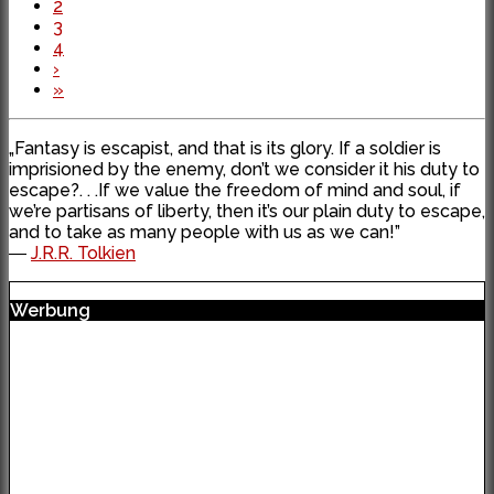
2
3
4
›
»
„Fantasy is escapist, and that is its glory. If a soldier is
imprisioned by the enemy, don’t we consider it his duty to
escape?. . .If we value the freedom of mind and soul, if
we’re partisans of liberty, then it’s our plain duty to escape,
and to take as many people with us as we can!”
―
J.R.R. Tolkien
Werbung