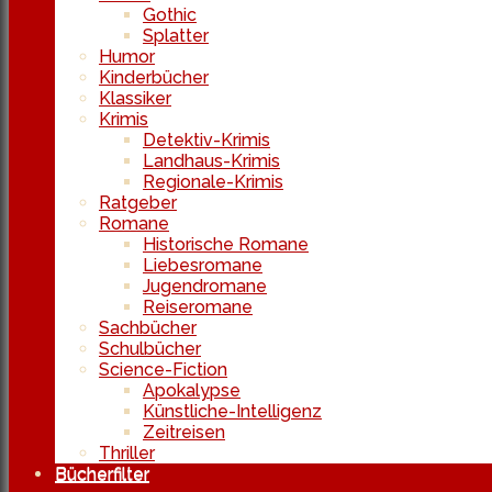
Gothic
Splatter
Humor
Kinderbücher
Klassiker
Krimis
Detektiv-Krimis
Landhaus-Krimis
Regionale-Krimis
Ratgeber
Romane
Historische Romane
Liebesromane
Jugendromane
Reiseromane
Sachbücher
Schulbücher
Science-Fiction
Apokalypse
Künstliche-Intelligenz
Zeitreisen
Thriller
Bücherfilter