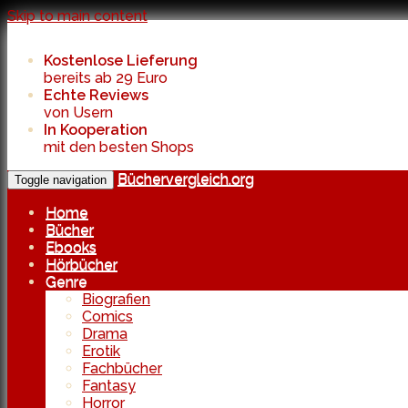
Skip to main content
Kostenlose Lieferung
bereits ab 29 Euro
Echte Reviews
von Usern
In Kooperation
mit den besten Shops
Büchervergleich.org
Toggle navigation
Home
Bücher
Ebooks
Hörbücher
Genre
Biografien
Comics
Drama
Erotik
Fachbücher
Fantasy
Horror