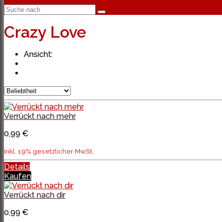
Crazy Love
Ansicht:
Verrückt nach mehr
0,99 €
inkl. 19% gesetzlicher MwSt.
Details
Kaufen
Verrückt nach dir
0,99 €