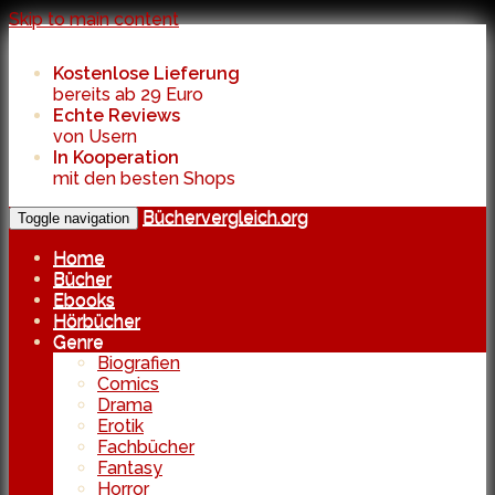
Skip to main content
Kostenlose Lieferung
bereits ab 29 Euro
Echte Reviews
von Usern
In Kooperation
mit den besten Shops
Büchervergleich.org
Toggle navigation
Home
Bücher
Ebooks
Hörbücher
Genre
Biografien
Comics
Drama
Erotik
Fachbücher
Fantasy
Horror