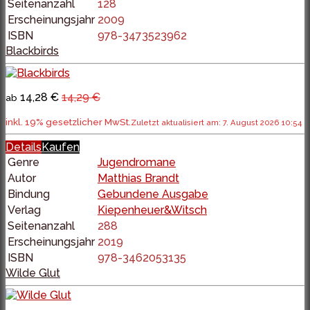
Seitenanzahl
128
Erscheinungsjahr
2009
ISBN
978-3473523962
Blackbirds
14,28 €
14,29 €
ab
inkl. 19% gesetzlicher MwSt.
Zuletzt aktualisiert am: 7. August 2026 10:54
Details
Kaufen
Genre
Jugendromane
Autor
Matthias Brandt
Bindung
Gebundene Ausgabe
Verlag
Kiepenheuer&Witsch
Seitenanzahl
288
Erscheinungsjahr
2019
ISBN
978-3462053135
Wilde Glut