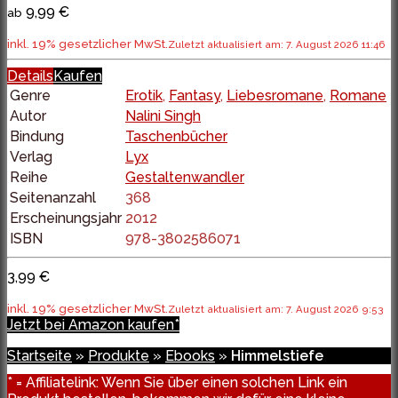
9,99 €
ab
inkl. 19% gesetzlicher MwSt.
Zuletzt aktualisiert am: 7. August 2026 11:46
Details
Kaufen
Genre
Erotik
,
Fantasy
,
Liebesromane
,
Romane
Autor
Nalini Singh
Bindung
Taschenbücher
Verlag
Lyx
Reihe
Gestaltenwandler
Seitenanzahl
368
Erscheinungsjahr
2012
ISBN
978-3802586071
3,99 €
inkl. 19% gesetzlicher MwSt.
Zuletzt aktualisiert am: 7. August 2026 9:53
Jetzt bei Amazon kaufen*
Startseite
»
Produkte
»
Ebooks
»
Himmelstiefe
* = Affiliatelink: Wenn Sie über einen solchen Link ein