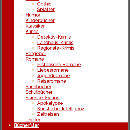
Gothic
Splatter
Humor
Kinderbücher
Klassiker
Krimis
Detektiv-Krimis
Landhaus-Krimis
Regionale-Krimis
Ratgeber
Romane
Historische Romane
Liebesromane
Jugendromane
Reiseromane
Sachbücher
Schulbücher
Science-Fiction
Apokalypse
Künstliche-Intelligenz
Zeitreisen
Thriller
Bücherfilter