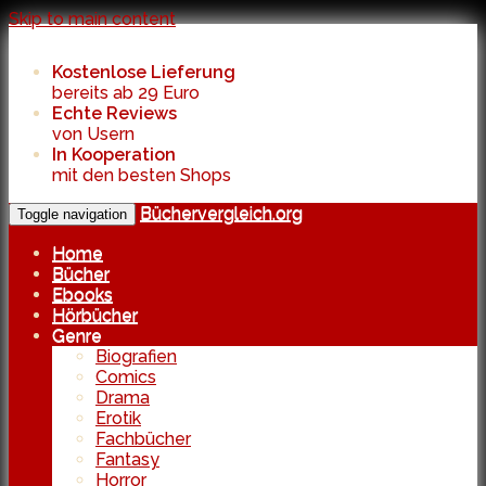
Skip to main content
Kostenlose Lieferung
bereits ab 29 Euro
Echte Reviews
von Usern
In Kooperation
mit den besten Shops
Büchervergleich.org
Toggle navigation
Home
Bücher
Ebooks
Hörbücher
Genre
Biografien
Comics
Drama
Erotik
Fachbücher
Fantasy
Horror