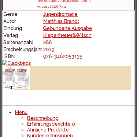
MwSt.
Zuletzt aktualisiert am: 7.
August 2026 7:54
Genre
Jugendromane
Autor
Matthias Brandt
Bindung
Gebundene Ausgabe
Verlag
Kiepenheuer&Witsch
Seitenanzahl
288
Erscheinungsjahr
2019
ISBN
978-3462053135
Menu
Beschreibung
Erfahrungsberichte
0
Ähnliche Produkte
Kundenrezensionen