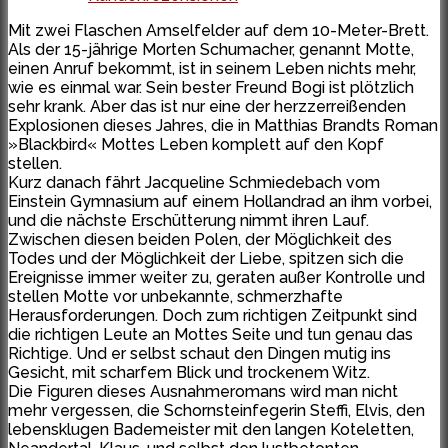
Mit zwei Flaschen Amselfelder auf dem 10-Meter-Brett.
Als der 15-jährige Morten Schumacher, genannt Motte,
einen Anruf bekommt, ist in seinem Leben nichts mehr,
wie es einmal war. Sein bester Freund Bogi ist plötzlich
sehr krank. Aber das ist nur eine der herzzerreißenden
Explosionen dieses Jahres, die in Matthias Brandts Roman
»Blackbird« Mottes Leben komplett auf den Kopf
stellen.
Kurz danach fährt Jacqueline Schmiedebach vom
Einstein Gymnasium auf einem Hollandrad an ihm vorbei,
und die nächste Erschütterung nimmt ihren Lauf.
Zwischen diesen beiden Polen, der Möglichkeit des
Todes und der Möglichkeit der Liebe, spitzen sich die
Ereignisse immer weiter zu, geraten außer Kontrolle und
stellen Motte vor unbekannte, schmerzhafte
Herausforderungen. Doch zum richtigen Zeitpunkt sind
die richtigen Leute an Mottes Seite und tun genau das
Richtige. Und er selbst schaut den Dingen mutig ins
Gesicht, mit scharfem Blick und trockenem Witz.
Die Figuren dieses Ausnahmeromans wird man nicht
mehr vergessen, die Schornsteinfegerin Steffi, Elvis, den
lebensklugen Bademeister mit den langen Koteletten,