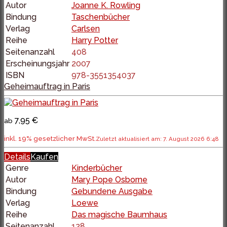
Autor
Joanne K. Rowling
Bindung
Taschenbücher
Verlag
Carlsen
Reihe
Harry Potter
Seitenanzahl
408
Erscheinungsjahr
2007
ISBN
978-3551354037
Geheimauftrag in Paris
7,95 €
ab
inkl. 19% gesetzlicher MwSt.
Zuletzt aktualisiert am: 7. August 2026 6:48
Details
Kaufen
Genre
Kinderbücher
Autor
Mary Pope Osborne
Bindung
Gebundene Ausgabe
Verlag
Loewe
Reihe
Das magische Baumhaus
Seitenanzahl
128