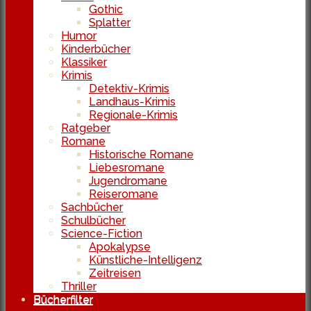
Gothic
Splatter
Humor
Kinderbücher
Klassiker
Krimis
Detektiv-Krimis
Landhaus-Krimis
Regionale-Krimis
Ratgeber
Romane
Historische Romane
Liebesromane
Jugendromane
Reiseromane
Sachbücher
Schulbücher
Science-Fiction
Apokalypse
Künstliche-Intelligenz
Zeitreisen
Thriller
Bücherfilter