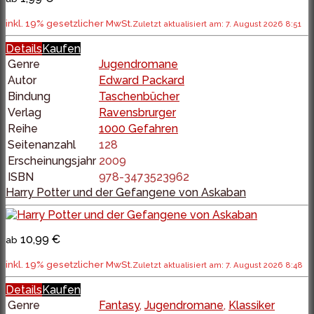
inkl. 19% gesetzlicher MwSt.
Zuletzt aktualisiert am: 7. August 2026 8:51
Details
Kaufen
Genre
Jugendromane
Autor
Edward Packard
Bindung
Taschenbücher
Verlag
Ravensbrurger
Reihe
1000 Gefahren
Seitenanzahl
128
Erscheinungsjahr
2009
ISBN
978-3473523962
Harry Potter und der Gefangene von Askaban
10,99 €
ab
inkl. 19% gesetzlicher MwSt.
Zuletzt aktualisiert am: 7. August 2026 8:48
Details
Kaufen
Genre
Fantasy
,
Jugendromane
,
Klassiker