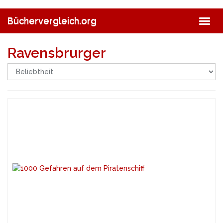
Skip
to
Büchervergleich.org
Togg
main
navig
content
Ravensbrurger