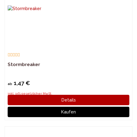
Stormbreaker
1,47 €
ab
inkl. 19% gesetzlicher MwSt.
Details
Kaufen