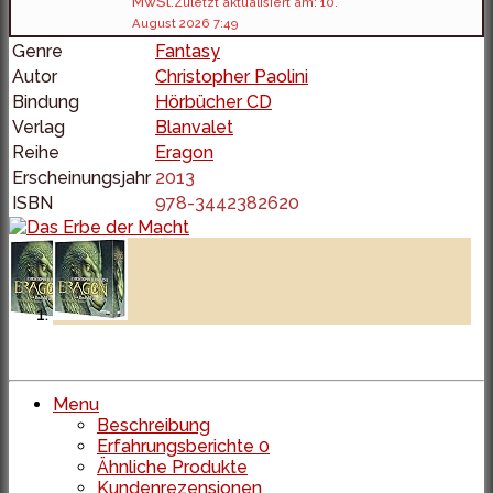
MwSt.
Zuletzt aktualisiert am: 10.
August 2026 7:49
Genre
Fantasy
Autor
Christopher Paolini
Bindung
Hörbücher CD
Verlag
Blanvalet
Reihe
Eragon
Erscheinungsjahr
2013
ISBN
978-3442382620
Menu
Beschreibung
Erfahrungsberichte
0
Ähnliche Produkte
Kundenrezensionen