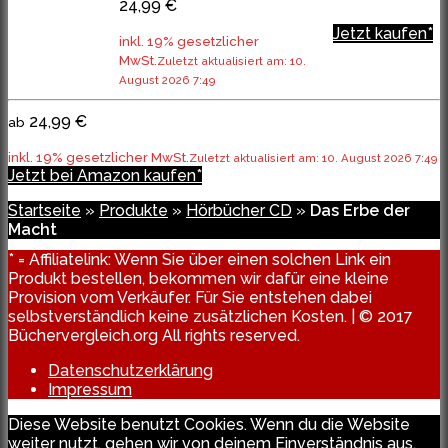
24,99 €
Jetzt kaufen*
inkl. 19% gesetzlicher
MwSt.
Zuletzt aktualisiert am: 10.
August 2026 7:49
24,99 €
ab
inkl. 19% gesetzlicher MwSt.
Zuletzt aktualisiert am: 10. August 2026 7:49
Jetzt bei Amazon kaufen*
Startseite
»
Produkte
»
Hörbücher CD
»
Das Erbe der
Macht
* = Affiliatelink: Wenn Sie über einen solchen Link ein
Produkt bestellen, bekommen wir dafür eine kleine
Provision vom Verkäufer. Für Sie entstehen dabei
selbstverständlich keine zusätzlichen Kosten. | © 2017
Büchervergleich.org All rights reserved.
Datenschutzerklärung
Impressum
Diese Website benutzt Cookies. Wenn du die Website
weiter nutzt, gehen wir von deinem Einverständnis aus.