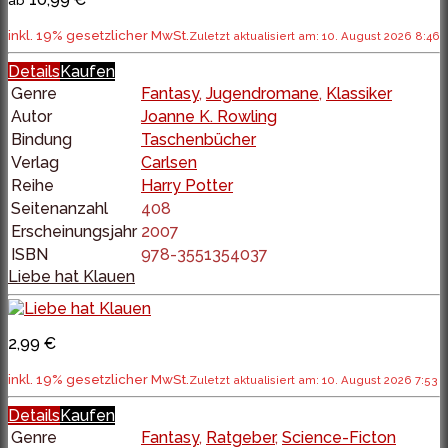
ab
inkl. 19% gesetzlicher MwSt.
Zuletzt aktualisiert am: 10. August 2026 8:46
Details
Kaufen
Genre
Fantasy
,
Jugendromane
,
Klassiker
Autor
Joanne K. Rowling
Bindung
Taschenbücher
Verlag
Carlsen
Reihe
Harry Potter
Seitenanzahl
408
Erscheinungsjahr
2007
ISBN
978-3551354037
Liebe hat Klauen
2,99 €
inkl. 19% gesetzlicher MwSt.
Zuletzt aktualisiert am: 10. August 2026 7:53
Details
Kaufen
Genre
Fantasy
,
Ratgeber
,
Science-Ficton