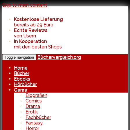
Skip to main content
Kostenlose Lieferung
bereits ab 29 Euro
Echte Reviews
von Usern
In Kooperation
mit den besten Shops
Büchervergleich.org
Toggle navigation
Home
Bücher
Ebooks
Hörbücher
Genre
Biografien
Comics
Drama
Erotik
Fachbücher
Fantasy
Horror