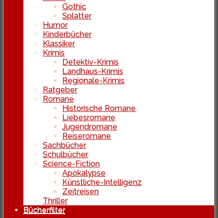
Gothic
Splatter
Humor
Kinderbücher
Klassiker
Krimis
Detektiv-Krimis
Landhaus-Krimis
Regionale-Krimis
Ratgeber
Romane
Historische Romane
Liebesromane
Jugendromane
Reiseromane
Sachbücher
Schulbücher
Science-Fiction
Apokalypse
Künstliche-Intelligenz
Zeitreisen
Thriller
Bücherfilter