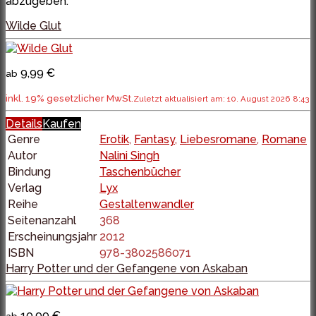
abzugeben.
Wilde Glut
9,99 €
ab
inkl. 19% gesetzlicher MwSt.
Zuletzt aktualisiert am: 10. August 2026 8:43
Details
Kaufen
Genre
Erotik
,
Fantasy
,
Liebesromane
,
Romane
Autor
Nalini Singh
Bindung
Taschenbücher
Verlag
Lyx
Reihe
Gestaltenwandler
Seitenanzahl
368
Erscheinungsjahr
2012
ISBN
978-3802586071
Harry Potter und der Gefangene von Askaban
10,99 €