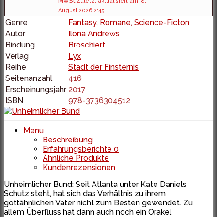
MwSt.
Zuletzt aktualisiert am: 8.
August 2026 2:45
Genre
Fantasy
,
Romane
,
Science-Ficton
Autor
Ilona Andrews
Bindung
Broschiert
Verlag
Lyx
Reihe
Stadt der Finsternis
Seitenanzahl
416
Erscheinungsjahr
2017
ISBN
978-3736304512
Menu
Beschreibung
Erfahrungsberichte
0
Ähnliche Produkte
Kundenrezensionen
Unheimlicher Bund: Seit Atlanta unter Kate Daniels
Schutz steht, hat sich das Verhältnis zu ihrem
gottähnlichen Vater nicht zum Besten gewendet. Zu
allem Überfluss hat dann auch noch ein Orakel