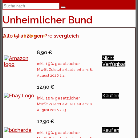
Unheimlicher Bund
(5 / 5 bei 19 Stimmen)
Alle (5) anzeigen
Preisvergleich
8,90 €
Nicht
inkl. 19% gesetzlicher
Verfügbar
MwSt.
Zuletzt aktualisiert am: 8.
August 2026 2:45
12,90 €
Kaufen
inkl. 19% gesetzlicher
MwSt.
Zuletzt aktualisiert am: 8.
August 2026 2:45
12,90 €
Kaufen
inkl. 19% gesetzlicher