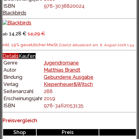
ISBN
978-3038820024
Blackbirds
14,28 €
14,29 €
ab
inkl. 19% gesetzlicher MwSt.
Zuletzt aktualisiert am: 8. August 2026 1:54
Details
Kaufen
Genre
Jugendromane
Autor
Matthias Brandt
Bindung
Gebundene Ausgabe
Verlag
Kiepenheuer&Witsch
Seitenanzahl
288
Erscheinungsjahr
2019
ISBN
978-3462053135
Preisvergleich
Shop
Preis