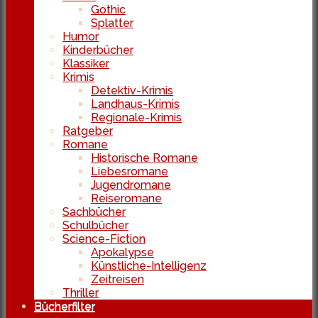
Gothic
Splatter
Humor
Kinderbücher
Klassiker
Krimis
Detektiv-Krimis
Landhaus-Krimis
Regionale-Krimis
Ratgeber
Romane
Historische Romane
Liebesromane
Jugendromane
Reiseromane
Sachbücher
Schulbücher
Science-Fiction
Apokalypse
Künstliche-Intelligenz
Zeitreisen
Thriller
Bücherfilter