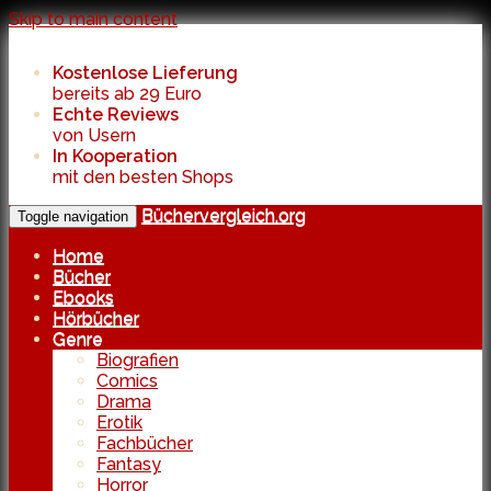
Skip to main content
Kostenlose Lieferung
bereits ab 29 Euro
Echte Reviews
von Usern
In Kooperation
mit den besten Shops
Büchervergleich.org
Toggle navigation
Home
Bücher
Ebooks
Hörbücher
Genre
Biografien
Comics
Drama
Erotik
Fachbücher
Fantasy
Horror