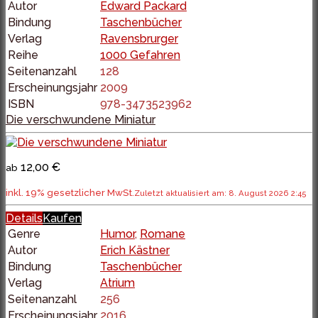
Autor
Edward Packard
Bindung
Taschenbücher
Verlag
Ravensbrurger
Reihe
1000 Gefahren
Seitenanzahl
128
Erscheinungsjahr
2009
ISBN
978-3473523962
Die verschwundene Miniatur
12,00 €
ab
inkl. 19% gesetzlicher MwSt.
Zuletzt aktualisiert am: 8. August 2026 2:45
Details
Kaufen
Genre
Humor
,
Romane
Autor
Erich Kästner
Bindung
Taschenbücher
Verlag
Atrium
Seitenanzahl
256
Erscheinungsjahr
2016