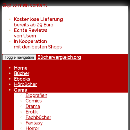
Skip to main content
Kostenlose Lieferung
bereits ab 29 Euro
Echte Reviews
von Usern
In Kooperation
mit den besten Shops
Büchervergleich.org
Toggle navigation
Home
Bücher
Ebooks
Hörbücher
Genre
Biografien
Comics
Drama
Erotik
Fachbücher
Fantasy
Horror