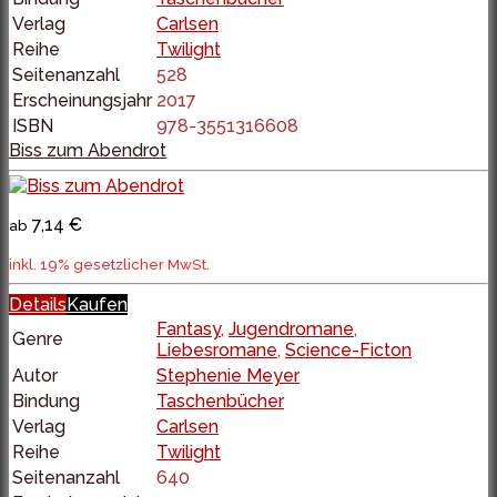
Verlag
Carlsen
Reihe
Twilight
Seitenanzahl
528
Erscheinungsjahr
2017
ISBN
978-3551316608
Biss zum Abendrot
7,14 €
ab
inkl. 19% gesetzlicher MwSt.
Details
Kaufen
Fantasy
,
Jugendromane
,
Genre
Liebesromane
,
Science-Ficton
Autor
Stephenie Meyer
Bindung
Taschenbücher
Verlag
Carlsen
Reihe
Twilight
Seitenanzahl
640