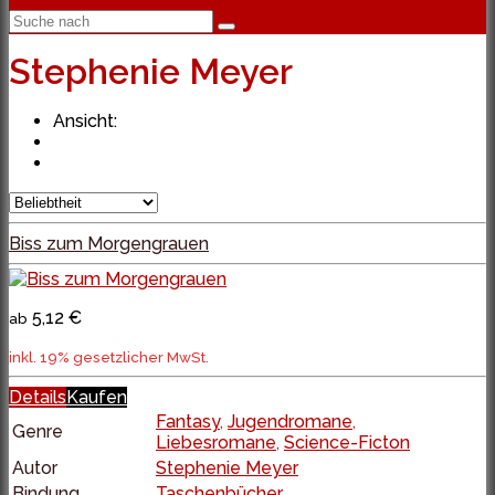
Stephenie Meyer
Ansicht:
Biss zum Morgengrauen
5,12 €
ab
inkl. 19% gesetzlicher MwSt.
Details
Kaufen
Fantasy
,
Jugendromane
,
Genre
Liebesromane
,
Science-Ficton
Autor
Stephenie Meyer
Bindung
Taschenbücher