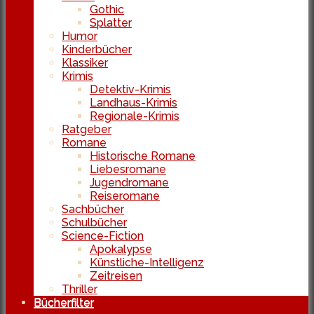
Gothic
Splatter
Humor
Kinderbücher
Klassiker
Krimis
Detektiv-Krimis
Landhaus-Krimis
Regionale-Krimis
Ratgeber
Romane
Historische Romane
Liebesromane
Jugendromane
Reiseromane
Sachbücher
Schulbücher
Science-Fiction
Apokalypse
Künstliche-Intelligenz
Zeitreisen
Thriller
Bücherfilter