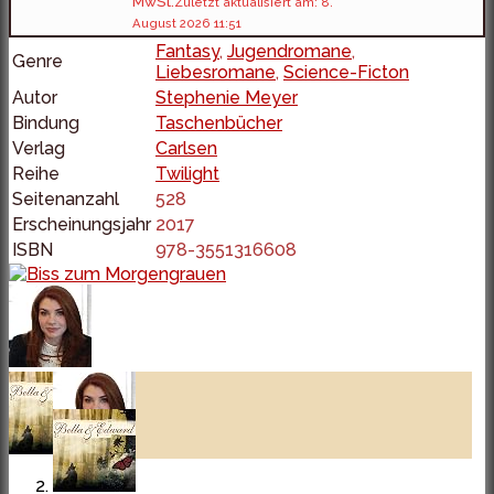
MwSt.
Zuletzt aktualisiert am: 8.
August 2026 11:51
Fantasy
,
Jugendromane
,
Genre
Liebesromane
,
Science-Ficton
Autor
Stephenie Meyer
Bindung
Taschenbücher
Verlag
Carlsen
Reihe
Twilight
Seitenanzahl
528
Erscheinungsjahr
2017
ISBN
978-3551316608