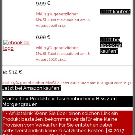
9,99 €
Jetzt kaufen*
inkl. 19% gesetzlicher
MwSt.
Zuletzt aktualisiert am: 8.
August 2026 11:51
9,99 €
Jetzt bei
ebook.de
inkl. 19% gesetzlicher
kaufen*
MwSt.
Zuletzt aktualisiert am: 8.
August 2026 11:51
5,12 €
ab
inkl. 19% gesetzlicher MwSt.
Zuletzt aktualisiert am: 8. August 2026 11:51
Jetzt bei Amazon kaufen*
Startseite
»
Produkte
»
Taschenbücher
»
Biss zum
Morgengrauen
* = Affiliatelink: Wenn Sie über einen solchen Link ein
Produkt bestellen, bekommen wir dafür eine kleine
Provision vom Verkäufer. Für Sie entstehen dabei
selbstverständlich keine zusätzlichen Kosten. | © 2017