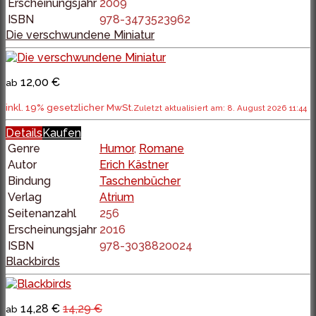
Erscheinungsjahr
2009
ISBN
978-3473523962
Die verschwundene Miniatur
12,00 €
ab
inkl. 19% gesetzlicher MwSt.
Zuletzt aktualisiert am: 8. August 2026 11:44
Details
Kaufen
Genre
Humor
,
Romane
Autor
Erich Kästner
Bindung
Taschenbücher
Verlag
Atrium
Seitenanzahl
256
Erscheinungsjahr
2016
ISBN
978-3038820024
Blackbirds
14,28 €
14,29 €
ab