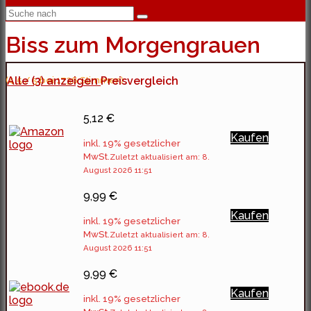
Biss zum Morgengrauen
(4.5 / 5 bei 1736 Stimmen)
Alle (3) anzeigen
Preisvergleich
5,12 €
Kaufen
inkl. 19% gesetzlicher
MwSt.
Zuletzt aktualisiert am: 8.
August 2026 11:51
9,99 €
Kaufen
inkl. 19% gesetzlicher
MwSt.
Zuletzt aktualisiert am: 8.
August 2026 11:51
9,99 €
Kaufen
inkl. 19% gesetzlicher