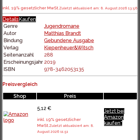
inkl. 19% gesetzlicher MwSt.
Zuletzt aktualisiert am: 8. August 2026 13:56
Details
Kaufen
Genre
Jugendromane
Autor
Matthias Brandt
Bindung
Gebundene Ausgabe
Verlag
Kiepenheuer&Witsch
Seitenanzahl
288
Erscheinungsjahr
2019
ISBN
978-3462053135
Preisvergleich
Shop
Preis
5,12 €
Jetzt bei
Amazon
inkl. 19% gesetzlicher
kaufen*
MwSt.
Zuletzt aktualisiert am: 8.
August 2026 11:51