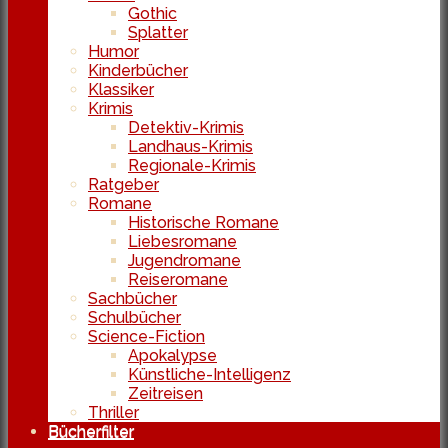
Gothic
Splatter
Humor
Kinderbücher
Klassiker
Krimis
Detektiv-Krimis
Landhaus-Krimis
Regionale-Krimis
Ratgeber
Romane
Historische Romane
Liebesromane
Jugendromane
Reiseromane
Sachbücher
Schulbücher
Science-Fiction
Apokalypse
Künstliche-Intelligenz
Zeitreisen
Thriller
Bücherfilter