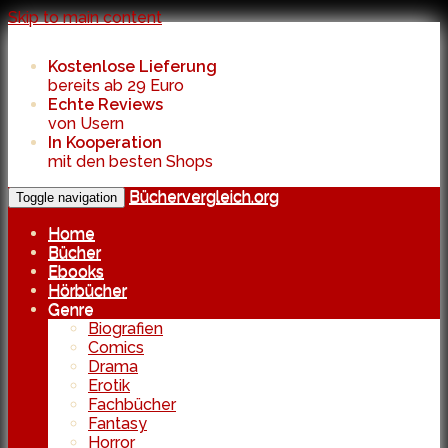
Skip to main content
Kostenlose Lieferung
bereits ab 29 Euro
Echte Reviews
von Usern
In Kooperation
mit den besten Shops
Büchervergleich.org
Toggle navigation
Home
Bücher
Ebooks
Hörbücher
Genre
Biografien
Comics
Drama
Erotik
Fachbücher
Fantasy
Horror