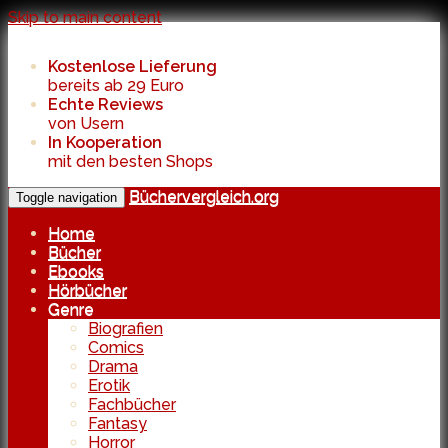
Skip to main content
Kostenlose Lieferung
bereits ab 29 Euro
Echte Reviews
von Usern
In Kooperation
mit den besten Shops
Büchervergleich.org
Toggle navigation
Home
Bücher
Ebooks
Hörbücher
Genre
Biografien
Comics
Drama
Erotik
Fachbücher
Fantasy
Horror