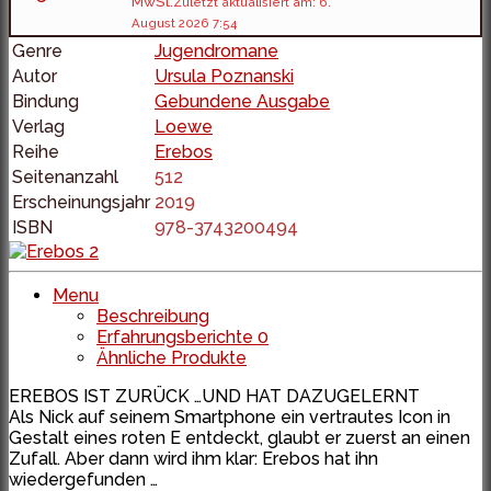
MwSt.
Zuletzt aktualisiert am: 6.
August 2026 7:54
Genre
Jugendromane
Autor
Ursula Poznanski
Bindung
Gebundene Ausgabe
Verlag
Loewe
Reihe
Erebos
Seitenanzahl
512
Erscheinungsjahr
2019
ISBN
978-3743200494
Menu
Beschreibung
Erfahrungsberichte
0
Ähnliche Produkte
EREBOS IST ZURÜCK …UND HAT DAZUGELERNT
Als Nick auf seinem Smartphone ein vertrautes Icon in
Gestalt eines roten E entdeckt, glaubt er zuerst an einen
Zufall. Aber dann wird ihm klar: Erebos hat ihn
wiedergefunden …