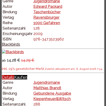
Genre
Jugendromane
Autor
Edward Packard
Bindung
Taschenbücher
Verlag
Ravensbrurger
Reihe
1000 Gefahren
Seitenanzahl
128
Erscheinungsjahr
2009
ISBN
978-3473523962
Blackbirds
14,28 €
14,29 €
ab
inkl. 19% gesetzlicher MwSt.
Zuletzt aktualisiert am: 6. August 2026 7:54
Details
Kaufen
Genre
Jugendromane
Autor
Matthias Brandt
Bindung
Gebundene Ausgabe
Verlag
Kiepenheuer&Witsch
Seitenanzahl
288