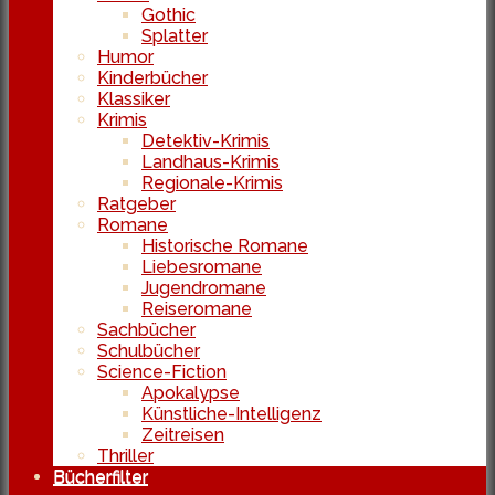
Gothic
Splatter
Humor
Kinderbücher
Klassiker
Krimis
Detektiv-Krimis
Landhaus-Krimis
Regionale-Krimis
Ratgeber
Romane
Historische Romane
Liebesromane
Jugendromane
Reiseromane
Sachbücher
Schulbücher
Science-Fiction
Apokalypse
Künstliche-Intelligenz
Zeitreisen
Thriller
Bücherfilter