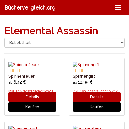
Skip
Büchervergleich.org
Togg
to
navig
main
content
Elemental Assassin
Spinnenfeuer
Spinnengift
6,42 €
12,99 €
ab
ab
inkl. 19% gesetzlicher MwSt.
inkl. 19% gesetzlicher MwSt.
Details
Details
Kaufen
Kaufen