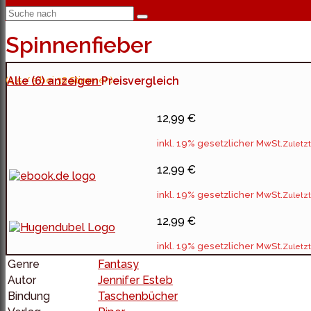
Spinnenfieber
(4.5 / 5 bei 38 Stimmen)
Alle (6) anzeigen
Preisvergleich
12,99 €
inkl. 19% gesetzlicher MwSt.
Zuletzt
12,99 €
inkl. 19% gesetzlicher MwSt.
Zuletzt
12,99 €
inkl. 19% gesetzlicher MwSt.
Zuletzt
Genre
Fantasy
Autor
Jennifer Esteb
Bindung
Taschenbücher