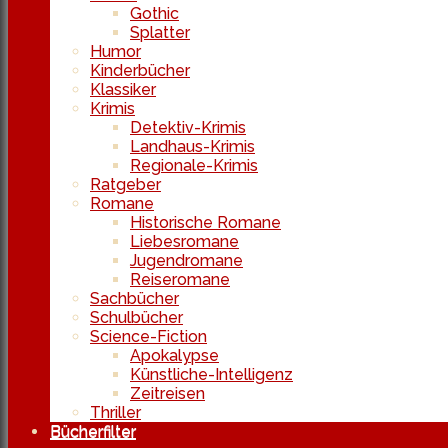
Gothic
Splatter
Humor
Kinderbücher
Klassiker
Krimis
Detektiv-Krimis
Landhaus-Krimis
Regionale-Krimis
Ratgeber
Romane
Historische Romane
Liebesromane
Jugendromane
Reiseromane
Sachbücher
Schulbücher
Science-Fiction
Apokalypse
Künstliche-Intelligenz
Zeitreisen
Thriller
Bücherfilter