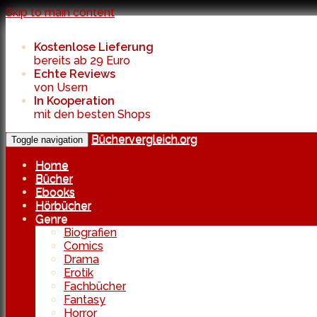
Skip to main content
Kostenlose Lieferung
bereits ab 29 Euro
Echte Reviews
von Usern
In Kooperation
mit den besten Shops
Büchervergleich.org
Toggle navigation
Home
Bücher
Ebooks
Hörbücher
Genre
Biografien
Comics
Drama
Erotik
Fachbücher
Fantasy
Horror