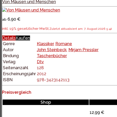
Von Mäusen und Menschen
6,90 €
ab
inkl. 19% gesetzlicher MwSt.
Zuletzt aktualisiert am: 7. August 2026 5:42
Details
Kaufen
Genre
Klassiker
,
Romane
Autor
John Steinbeck
,
Mirjam Pressler
Bindung
Taschenbücher
Verlag
Dtv
Seitenanzahl
128
Erscheinungsjahr
2012
ISBN
978-3423142113
Preisvergleich
Shop
12,99 €