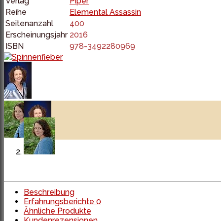
Verlag
Piper
Reihe
Elemental Assassin
Seitenanzahl
400
Erscheinungsjahr
2016
ISBN
978-3492280969
Beschreibung
Erfahrungsberichte
0
Ähnliche Produkte
Kundenrezensionen