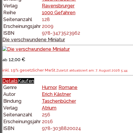
Verlag
Ravensbrurger
Reihe
1000 Gefahren
Seitenanzahl
128
Erscheinungsjahr
2009
ISBN
978-3473523962
Die verschwundene Miniatur
12,00 €
ab
inkl. 19% gesetzlicher MwSt.
Zuletzt aktualisiert am: 7. August 2026 5:44
Details
Kaufen
Genre
Humor
,
Romane
Autor
Erich Kästner
Bindung
Taschenbücher
Verlag
Atrium
Seitenanzahl
256
Erscheinungsjahr
2016
ISBN
978-3038820024