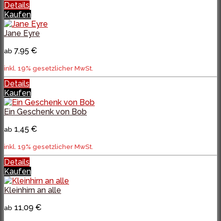
Details
Kaufen
Jane Eyre
7,95 €
ab
inkl. 19% gesetzlicher MwSt.
Details
Kaufen
Ein Geschenk von Bob
1,45 €
ab
inkl. 19% gesetzlicher MwSt.
Details
Kaufen
Kleinhirn an alle
11,09 €
ab