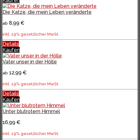
Kaufen
Die Katze, die mein Leben veränderte
8,99 €
ab
inkl. 19% gesetzlicher MwSt.
Details
Kaufen
Vater unser in der Hölle
12,99 €
ab
inkl. 19% gesetzlicher MwSt.
Details
Kaufen
Unter blutrotem Himmel
16,99 €
inkl. 19% gesetzlicher MwSt.