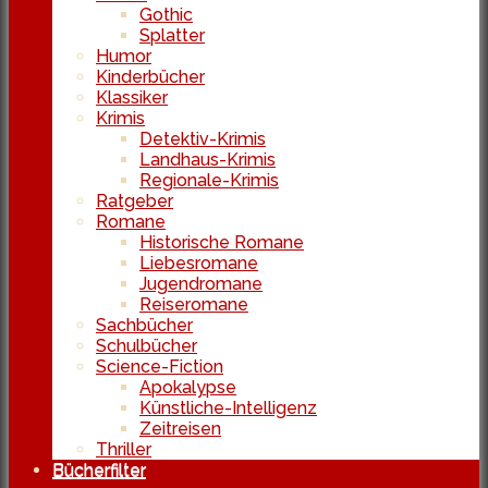
Gothic
Splatter
Humor
Kinderbücher
Klassiker
Krimis
Detektiv-Krimis
Landhaus-Krimis
Regionale-Krimis
Ratgeber
Romane
Historische Romane
Liebesromane
Jugendromane
Reiseromane
Sachbücher
Schulbücher
Science-Fiction
Apokalypse
Künstliche-Intelligenz
Zeitreisen
Thriller
Bücherfilter