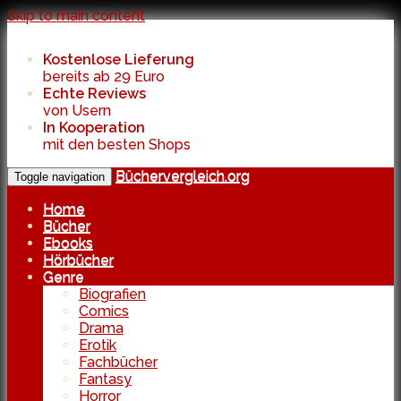
Skip to main content
Kostenlose Lieferung
bereits ab 29 Euro
Echte Reviews
von Usern
In Kooperation
mit den besten Shops
Büchervergleich.org
Toggle navigation
Home
Bücher
Ebooks
Hörbücher
Genre
Biografien
Comics
Drama
Erotik
Fachbücher
Fantasy
Horror