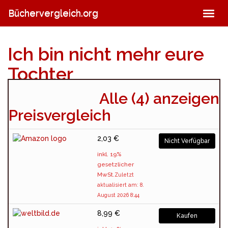
Skip
Büchervergleich.org
Togg
to
navig
main
content
Ich bin nicht mehr eure
Tochter
Alle (4) anzeigen
(4.5 / 5 bei 266 Stimmen)
Preisvergleich
2,03 €
Nicht Verfügbar
inkl. 19%
gesetzlicher
MwSt.
Zuletzt
aktualisiert am: 8.
August 2026 8:44
8,99 €
Kaufen