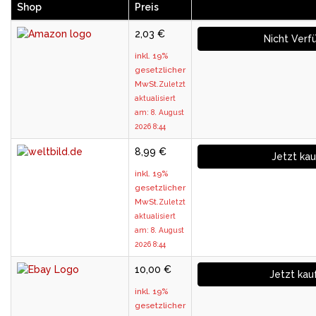
Shop
Preis
2,03 €
Nicht Verf
inkl. 19%
gesetzlicher
MwSt.
Zuletzt
aktualisiert
am: 8. August
2026 8:44
8,99 €
Jetzt ka
inkl. 19%
gesetzlicher
MwSt.
Zuletzt
aktualisiert
am: 8. August
2026 8:44
10,00 €
Jetzt kau
inkl. 19%
gesetzlicher