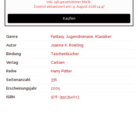
inkl. 19% gesetzlicher MwSt.
Zuletzt aktualisiert am: 9. August 2026 14:47
Kaufen
Genre
Fantasy
,
Jugendromane
,
Klassiker
Autor
Joanne K. Rowling
Bindung
Taschenbücher
Verlag
Carlsen
Reihe
Harry Potter
Seitenanzahl
336
Erscheinungsjahr
2005
ISBN
978-3551354013