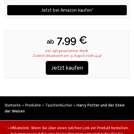
Jetzt bei Amazon kaufen*
7,99 €
ab
inkl. 19% gesetzlicher MwSt.
Zuletzt aktualisiert am: 9. August 2026 14:47
Jetzt kaufen
Startseite
»
Produkte
»
Taschenbücher
»
Harry Potter und der Stein
der Weisen
* = Affiliatelink: Wenn Sie über einen solchen Link ein Produkt bestellen,
bekommen wir dafür eine kleine Provision vom Verkäufer. Für Sie