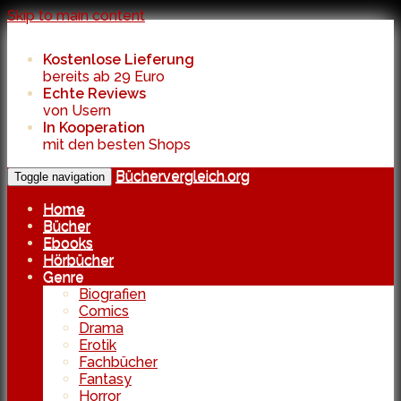
Skip to main content
Kostenlose Lieferung
bereits ab 29 Euro
Echte Reviews
von Usern
In Kooperation
mit den besten Shops
Büchervergleich.org
Toggle navigation
Home
Bücher
Ebooks
Hörbücher
Genre
Biografien
Comics
Drama
Erotik
Fachbücher
Fantasy
Horror