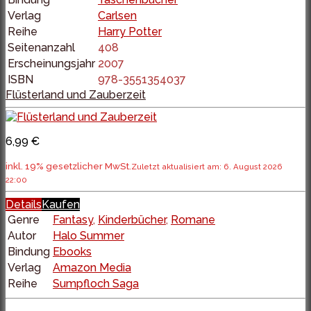
Verlag
Carlsen
Reihe
Harry Potter
Seitenanzahl
408
Erscheinungsjahr
2007
ISBN
978-3551354037
Flüsterland und Zauberzeit
6,99 €
inkl. 19% gesetzlicher MwSt.
Zuletzt aktualisiert am: 6. August 2026
22:00
Details
Kaufen
Genre
Fantasy
,
Kinderbücher
,
Romane
Autor
Halo Summer
Bindung
Ebooks
Verlag
Amazon Media
Reihe
Sumpfloch Saga