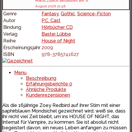
MwSt.
Zuletzt aktualisiert am: 6.
August 2026 21:58
Genre
Fantasy
,
Gothic
,
Science-Ficton
Autor
P.C. Cast
Bindung
Hörbücher CD
Verlag
Bastei Lübbe
Reihe
House of Night
Erscheinungsjahr
2009
ISBN
978-3785741627
Menu
Beschreibung
Erfahrungsberichte
0
Ähnliche Produkte
Kundenrezensionen
Als die 16jährige Zoey Redbird auf ihrer Stirn mit einer
saphirblauen Mondsichel gezeichnet wird, weiß sie, dass
ihr nicht viel Zeit bleibt, um ins HOUSE OF NIGHT, das
Internat für Vampire, zu kommen. Sie ist absolut nicht
begeistert davon, ein neues Leben anfangen zu müssen.