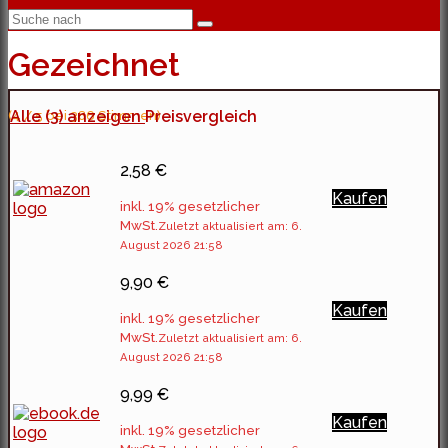
Gezeichnet
(4 / 5 bei 386 Stimmen)
Alle (3) anzeigen
Preisvergleich
2,58 €
Kaufen
inkl. 19% gesetzlicher
MwSt.
Zuletzt aktualisiert am: 6.
August 2026 21:58
9,90 €
Kaufen
inkl. 19% gesetzlicher
MwSt.
Zuletzt aktualisiert am: 6.
August 2026 21:58
9,99 €
Kaufen
inkl. 19% gesetzlicher