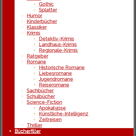
Gothic
Splatter
Humor
Kinderbücher
Klassiker
Krimis
Detektiv-Krimis
Landhaus-Krimis
Regionale-Krimis
Ratgeber
Romane
Historische Romane
Liebesromane
Jugendromane
Reiseromane
Sachbücher
Schulbücher
Science-Fiction
Apokalypse
Künstliche-Intelligenz
Zeitreisen
Thriller
Bücherfilter