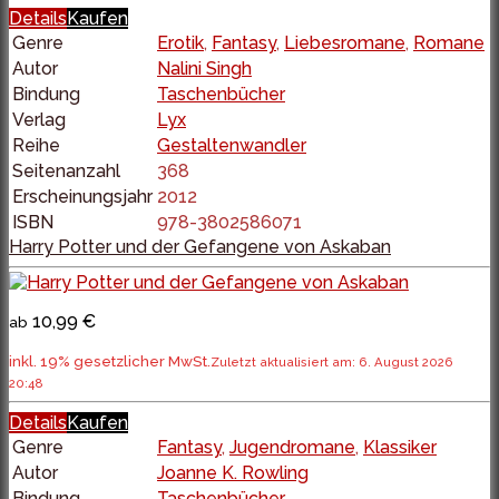
Details
Kaufen
Genre
Erotik
,
Fantasy
,
Liebesromane
,
Romane
Autor
Nalini Singh
Bindung
Taschenbücher
Verlag
Lyx
Reihe
Gestaltenwandler
Seitenanzahl
368
Erscheinungsjahr
2012
ISBN
978-3802586071
Harry Potter und der Gefangene von Askaban
10,99 €
ab
inkl. 19% gesetzlicher MwSt.
Zuletzt aktualisiert am: 6. August 2026
20:48
Details
Kaufen
Genre
Fantasy
,
Jugendromane
,
Klassiker
Autor
Joanne K. Rowling
Bindung
Taschenbücher