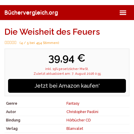
Skip
to
Büchervergleich.org
Togg
main
navig
content
Die Weisheit des Feuers
(4 / 5 bei 454 Stimmen)
39,94 €
inkl. 19% gesetzlicher MwSt.
Zuletzt aktualisiert am: 7. August 2026 0:55
Jetzt bei Amazon kaufen*
Genre
Fantasy
Autor
Christopher Paolini
Bindung
Hörbücher CD
Verlag
Blanvalet