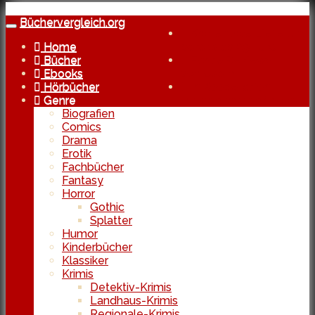
Skip
to
Büchervergleich.org
Toggle
Kostenlose Lieferung
main
navigation
Home
bereits ab 29 Euro
content
Bücher
Echte Reviews
Ebooks
von Usern
Hörbücher
In Kooperation
Genre
mit den besten Shops
Biografien
Comics
Drama
Erotik
Fachbücher
Fantasy
Horror
Gothic
Splatter
Humor
Kinderbücher
Klassiker
Krimis
Detektiv-Krimis
Landhaus-Krimis
Regionale-Krimis