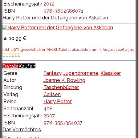
Erscheinungsjahr
2012
ISBN
978-3802586071
Harry Potter und der Gefangene von Askaban
10,99 €
ab
inkl. 19% gesetzlicher MwSt.
Zuletzt aktualisiert am: 7. August 2026 23:49
Details
Kaufen
Genre
Fantasy
,
Jugendromane
,
Klassiker
Autor
Joanne K. Rowling
Bindung
Taschenbücher
Verlag
Carlsen
Reihe
Harry Potter
Seitenanzahl
408
Erscheinungsjahr
2007
ISBN
978-3551354037
Das Vermächtnis