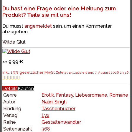
Du hast eine Frage oder eine Meinung zum
Produkt? Teile sie mit uns!
Du musst
angemeldet
sein, um einen Kommentar
abzugeben.
Wilde Glut
9,99 €
ab
inkl. 19% gesetzlicher MwSt.
Zuletzt aktualisiert am: 7. August 2026 23:46
Details
Kaufen
Genre
Erotik
,
Fantasy
,
Liebesromane
,
Romane
Autor
Nalini Singh
Bindung
Taschenbücher
Verlag
Lyx
Reihe
Gestaltenwandler
Seitenanzahl
368