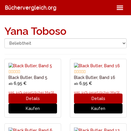
Skip
Büchervergleich.org
Togg
to
navig
main
content
Yana Toboso
Black Butler, Band 5
Black Butler, Band 16
6,95 €
6,95 €
ab
ab
inkl. 19% gesetzlicher MwSt.
inkl. 19% gesetzlicher MwSt.
Details
Details
Kaufen
Kaufen