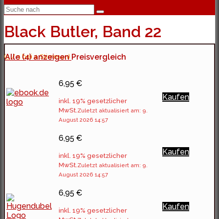
Black Butler, Band 22
(5 / 5 bei 4 Stimmen)
Alle (4) anzeigen
Preisvergleich
6,95 €
Kaufen
inkl. 19% gesetzlicher
MwSt.
Zuletzt aktualisiert am: 9.
August 2026 14:57
6,95 €
Kaufen
inkl. 19% gesetzlicher
MwSt.
Zuletzt aktualisiert am: 9.
August 2026 14:57
6,95 €
Kaufen
inkl. 19% gesetzlicher