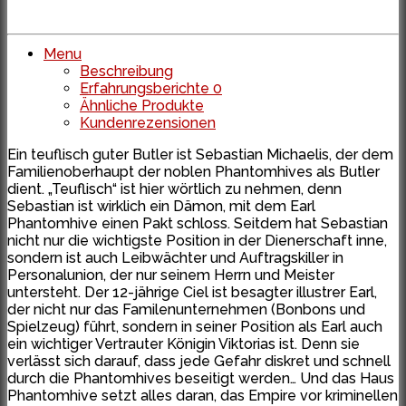
Menu
Beschreibung
Erfahrungsberichte
0
Ähnliche Produkte
Kundenrezensionen
Ein teuflisch guter Butler ist Sebastian Michaelis, der dem
Familienoberhaupt der noblen Phantomhives als Butler
dient. „Teuflisch“ ist hier wörtlich zu nehmen, denn
Sebastian ist wirklich ein Dämon, mit dem Earl
Phantomhive einen Pakt schloss. Seitdem hat Sebastian
nicht nur die wichtigste Position in der Dienerschaft inne,
sondern ist auch Leibwächter und Auftragskiller in
Personalunion, der nur seinem Herrn und Meister
untersteht. Der 12-jährige Ciel ist besagter illustrer Earl,
der nicht nur das Familenunternehmen (Bonbons und
Spielzeug) führt, sondern in seiner Position als Earl auch
ein wichtiger Vertrauter Königin Viktorias ist. Denn sie
verlässt sich darauf, dass jede Gefahr diskret und schnell
durch die Phantomhives beseitigt werden… Und das Haus
Phantomhive setzt alles daran, das Empire vor kriminellen