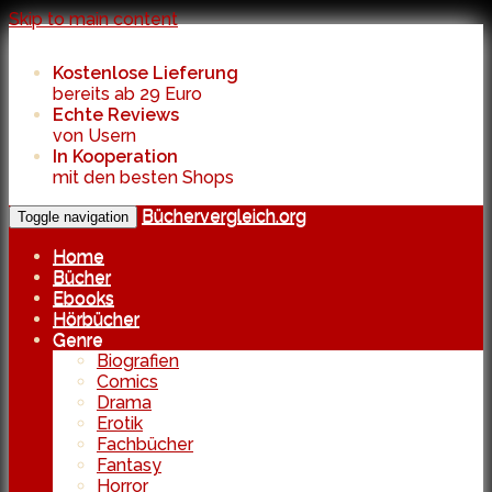
Skip to main content
Kostenlose Lieferung
bereits ab 29 Euro
Echte Reviews
von Usern
In Kooperation
mit den besten Shops
Büchervergleich.org
Toggle navigation
Home
Bücher
Ebooks
Hörbücher
Genre
Biografien
Comics
Drama
Erotik
Fachbücher
Fantasy
Horror