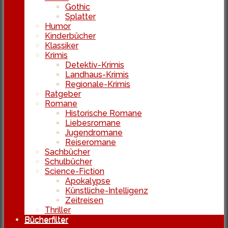
Gothic
Splatter
Humor
Kinderbücher
Klassiker
Krimis
Detektiv-Krimis
Landhaus-Krimis
Regionale-Krimis
Ratgeber
Romane
Historische Romane
Liebesromane
Jugendromane
Reiseromane
Sachbücher
Schulbücher
Science-Fiction
Apokalypse
Künstliche-Intelligenz
Zeitreisen
Thriller
Bücherfilter