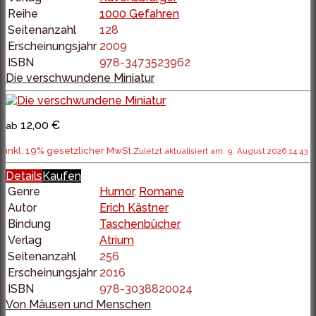
Reihe
1000 Gefahren
Seitenanzahl
128
Erscheinungsjahr
2009
ISBN
978-3473523962
Die verschwundene Miniatur
12,00 €
ab
inkl. 19% gesetzlicher MwSt.
Zuletzt aktualisiert am: 9. August 2026 14:43
Details
Kaufen
Genre
Humor
,
Romane
Autor
Erich Kästner
Bindung
Taschenbücher
Verlag
Atrium
Seitenanzahl
256
Erscheinungsjahr
2016
ISBN
978-3038820024
Von Mäusen und Menschen