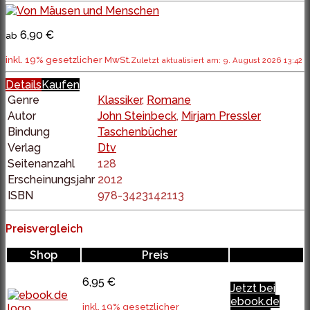
6,90 €
ab
inkl. 19% gesetzlicher MwSt.
Zuletzt aktualisiert am: 9. August 2026 13:42
Details
Kaufen
Genre
Klassiker
,
Romane
Autor
John Steinbeck
,
Mirjam Pressler
Bindung
Taschenbücher
Verlag
Dtv
Seitenanzahl
128
Erscheinungsjahr
2012
ISBN
978-3423142113
Preisvergleich
Shop
Preis
6,95 €
Jetzt bei
ebook.de
inkl. 19% gesetzlicher