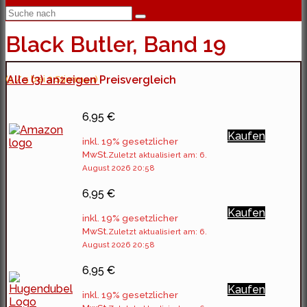
Black Butler, Band 19
(5 / 5 bei 3 Stimmen)
Alle (3) anzeigen
Preisvergleich
6,95 €
Kaufen
inkl. 19% gesetzlicher
MwSt.
Zuletzt aktualisiert am: 6.
August 2026 20:58
6,95 €
Kaufen
inkl. 19% gesetzlicher
MwSt.
Zuletzt aktualisiert am: 6.
August 2026 20:58
6,95 €
Kaufen
inkl. 19% gesetzlicher