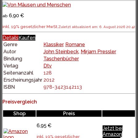
6,90 €
ab
inkl. 19% gesetzlicher MwSt.
Zuletzt aktualisiert am: 6. August 2026 20:42
Details
Kaufen
Genre
Klassiker
,
Romane
Autor
John Steinbeck
,
Mirjam Pressler
Bindung
Taschenbücher
Verlag
Dtv
Seitenanzahl
128
Erscheinungsjahr
2012
ISBN
978-3423142113
Preisvergleich
Shop
Preis
6,95 €
Jetzt bei
Amazon
inkl. 19% gesetzlicher