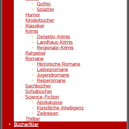
Gothic
Splatter
Humor
Kinderbücher
Klassiker
Krimis
Detektiv-Krimis
Landhaus-Krimis
Regionale-Krimis
Ratgeber
Romane
Historische Romane
Liebesromane
Jugendromane
Reiseromane
Sachbücher
Schulbücher
Science-Fiction
Apokalypse
Künstliche-Intelligenz
Zeitreisen
Thriller
Bücherfilter