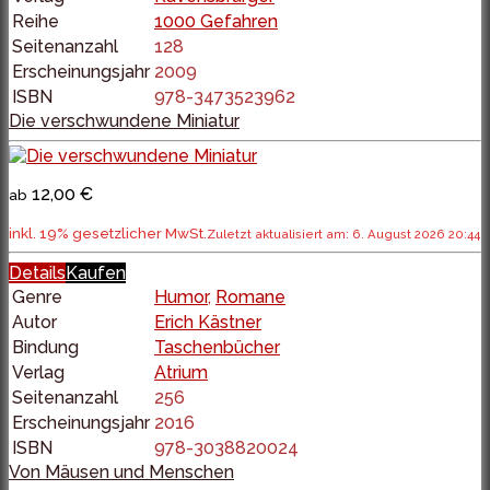
Reihe
1000 Gefahren
Seitenanzahl
128
Erscheinungsjahr
2009
ISBN
978-3473523962
Die verschwundene Miniatur
12,00 €
ab
inkl. 19% gesetzlicher MwSt.
Zuletzt aktualisiert am: 6. August 2026 20:44
Details
Kaufen
Genre
Humor
,
Romane
Autor
Erich Kästner
Bindung
Taschenbücher
Verlag
Atrium
Seitenanzahl
256
Erscheinungsjahr
2016
ISBN
978-3038820024
Von Mäusen und Menschen