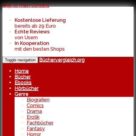
Skip to main content
Kostenlose Lieferung
bereits ab 29 Euro
Echte Reviews
von Usern
In Kooperation
mit den besten Shops
Büchervergleich.org
Toggle navigation
Home
Bücher
Ebooks
Hörbücher
Genre
Biografien
Comics
Drama
Erotik
Fachbücher
Fantasy
Horror