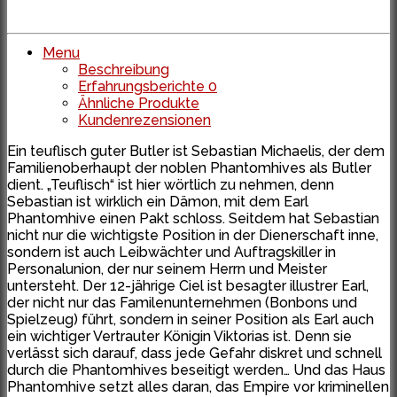
Menu
Beschreibung
Erfahrungsberichte
0
Ähnliche Produkte
Kundenrezensionen
Ein teuflisch guter Butler ist Sebastian Michaelis, der dem
Familienoberhaupt der noblen Phantomhives als Butler
dient. „Teuflisch“ ist hier wörtlich zu nehmen, denn
Sebastian ist wirklich ein Dämon, mit dem Earl
Phantomhive einen Pakt schloss. Seitdem hat Sebastian
nicht nur die wichtigste Position in der Dienerschaft inne,
sondern ist auch Leibwächter und Auftragskiller in
Personalunion, der nur seinem Herrn und Meister
untersteht. Der 12-jährige Ciel ist besagter illustrer Earl,
der nicht nur das Familenunternehmen (Bonbons und
Spielzeug) führt, sondern in seiner Position als Earl auch
ein wichtiger Vertrauter Königin Viktorias ist. Denn sie
verlässt sich darauf, dass jede Gefahr diskret und schnell
durch die Phantomhives beseitigt werden… Und das Haus
Phantomhive setzt alles daran, das Empire vor kriminellen