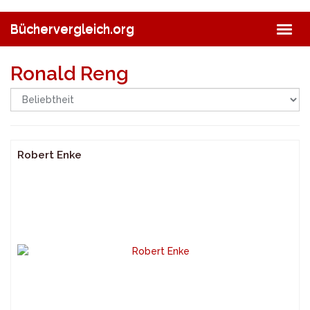
Skip
to
Büchervergleich.org
Togg
main
navig
content
Ronald Reng
Robert Enke