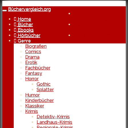
Skip
to
Büchervergleich.org
Toggle
Kostenlose Lieferung
main
navigation
Home
bereits ab 29 Euro
content
Bücher
Echte Reviews
Ebooks
von Usern
Hörbücher
In Kooperation
Genre
mit den besten Shops
Biografien
Comics
Drama
Erotik
Fachbücher
Fantasy
Horror
Gothic
Splatter
Humor
Kinderbücher
Klassiker
Krimis
Detektiv-Krimis
Landhaus-Krimis
Regionale-Krimis