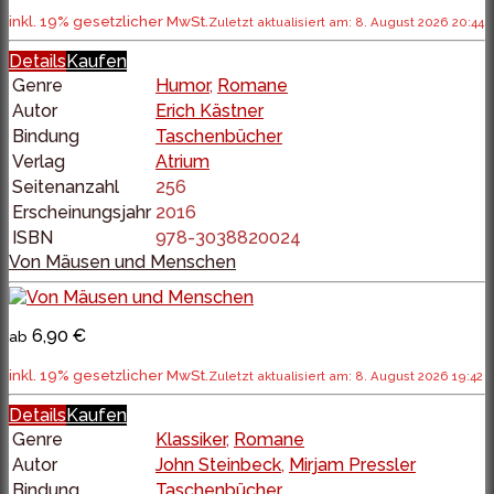
inkl. 19% gesetzlicher MwSt.
Zuletzt aktualisiert am: 8. August 2026 20:44
Details
Kaufen
Genre
Humor
,
Romane
Autor
Erich Kästner
Bindung
Taschenbücher
Verlag
Atrium
Seitenanzahl
256
Erscheinungsjahr
2016
ISBN
978-3038820024
Von Mäusen und Menschen
6,90 €
ab
inkl. 19% gesetzlicher MwSt.
Zuletzt aktualisiert am: 8. August 2026 19:42
Details
Kaufen
Genre
Klassiker
,
Romane
Autor
John Steinbeck
,
Mirjam Pressler
Bindung
Taschenbücher