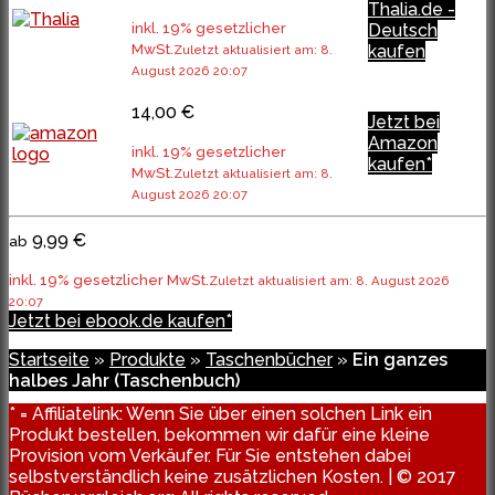
Thalia.de -
inkl. 19% gesetzlicher
Deutsch
MwSt.
kaufen
Zuletzt aktualisiert am: 8.
August 2026 20:07
14,00 €
Jetzt bei
Amazon
inkl. 19% gesetzlicher
kaufen*
MwSt.
Zuletzt aktualisiert am: 8.
August 2026 20:07
9,99 €
ab
inkl. 19% gesetzlicher MwSt.
Zuletzt aktualisiert am: 8. August 2026
20:07
Jetzt bei ebook.de kaufen*
Startseite
»
Produkte
»
Taschenbücher
»
Ein ganzes
halbes Jahr (Taschenbuch)
* = Affiliatelink: Wenn Sie über einen solchen Link ein
Produkt bestellen, bekommen wir dafür eine kleine
Provision vom Verkäufer. Für Sie entstehen dabei
selbstverständlich keine zusätzlichen Kosten. | © 2017