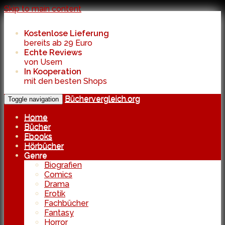
Skip to main content
Kostenlose Lieferung
bereits ab 29 Euro
Echte Reviews
von Usern
In Kooperation
mit den besten Shops
Büchervergleich.org
Toggle navigation
Home
Bücher
Ebooks
Hörbücher
Genre
Biografien
Comics
Drama
Erotik
Fachbücher
Fantasy
Horror