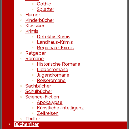
Gothic
Splatter
Humor
Kinderbücher
Klassiker
Krimis
Detektiv-Krimis
Landhaus-Krimis
Regionale-Krimis
Ratgeber
Romane
Historische Romane
Liebesromane
Jugendromane
Reiseromane
Sachbücher
Schulbücher
Science-Fiction
Apokalypse
Künstliche-Intelligenz
Zeitreisen
Thriller
Bücherfilter