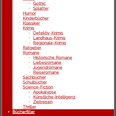
Gothic
Splatter
Humor
Kinderbücher
Klassiker
Krimis
Detektiv-Krimis
Landhaus-Krimis
Regionale-Krimis
Ratgeber
Romane
Historische Romane
Liebesromane
Jugendromane
Reiseromane
Sachbücher
Schulbücher
Science-Fiction
Apokalypse
Künstliche-Intelligenz
Zeitreisen
Thriller
Bücherfilter