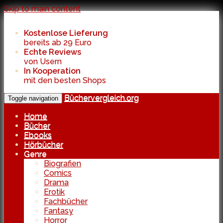
Skip to main content
Kostenlose Lieferung
bereits ab 29 Euro
Echte Reviews
von Usern
In Kooperation
mit den besten Shops
Büchervergleich.org
Toggle navigation
Home
Bücher
Ebooks
Hörbücher
Genre
Biografien
Comics
Drama
Erotik
Fachbücher
Fantasy
Horror