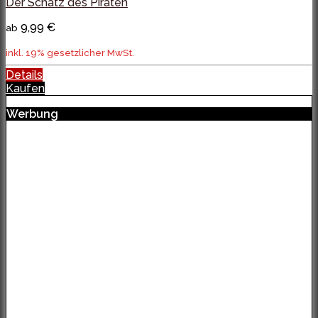
Der Schatz des Piraten
9,99 €
ab
inkl. 19% gesetzlicher MwSt.
Details
Kaufen
Werbung