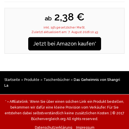
2,38 €
ab
inkl. 19% gesetzlicher MwSt.
Zuletzt aktualisiert am: 7. August 2026 10:43
Jetzt bei Amazon kaufen*
Startseite
»
Produkte
»
Taschenbücher
»
Das Geheimnis von Shangri
La
* = Affiliatelink: Wenn Sie über einen solchen Link ein Produkt bestellen,
bekommen wir dafür eine kleine Provision vom Verkäufer. Für Sie
entstehen dabei selbstverständlich keine zusätzlichen Kosten. | © 2017
Büchervergleich.org All rights reserved.
Datenschutzerklärung
Impressum