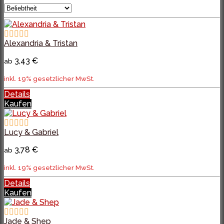
Alexandria & Tristan
3,43 €
ab
inkl. 19% gesetzlicher MwSt.
Details
Kaufen
Lucy & Gabriel
3,78 €
ab
inkl. 19% gesetzlicher MwSt.
Details
Kaufen
Jade & Shep