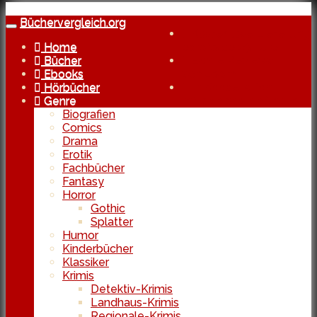
Skip
to
Büchervergleich.org
Toggle
Kostenlose Lieferung
main
navigation
Home
bereits ab 29 Euro
content
Bücher
Echte Reviews
Ebooks
von Usern
Hörbücher
In Kooperation
Genre
mit den besten Shops
Biografien
Comics
Drama
Erotik
Fachbücher
Fantasy
Horror
Gothic
Splatter
Humor
Kinderbücher
Klassiker
Krimis
Detektiv-Krimis
Landhaus-Krimis
Regionale-Krimis