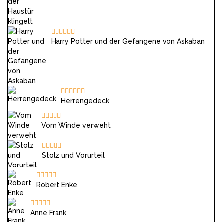
Harry Potter und der Gefangene von Askaban
Herrengedeck
Vom Winde verweht
Stolz und Vorurteil
Robert Enke
Anne Frank