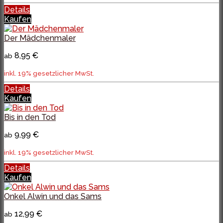
Details
Kaufen
Der Mädchenmaler
8,95 €
ab
inkl. 19% gesetzlicher MwSt.
Details
Kaufen
Bis in den Tod
9,99 €
ab
inkl. 19% gesetzlicher MwSt.
Details
Kaufen
Onkel Alwin und das Sams
12,99 €
ab