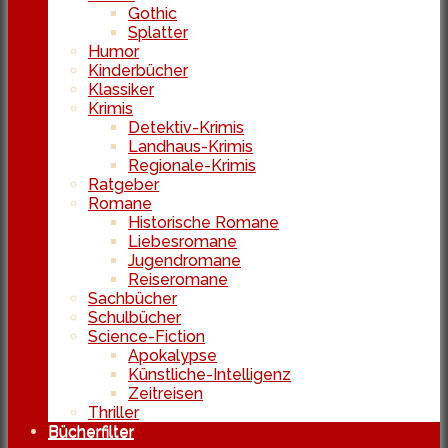
Gothic
Splatter
Humor
Kinderbücher
Klassiker
Krimis
Detektiv-Krimis
Landhaus-Krimis
Regionale-Krimis
Ratgeber
Romane
Historische Romane
Liebesromane
Jugendromane
Reiseromane
Sachbücher
Schulbücher
Science-Fiction
Apokalypse
Künstliche-Intelligenz
Zeitreisen
Thriller
Bücherfilter