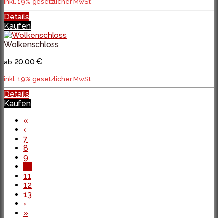
inkl. 19% gesetzlicher MwSt.
Details
Kaufen
Wolkenschloss
20,00 €
ab
inkl. 19% gesetzlicher MwSt.
Details
Kaufen
«
‹
7
8
9
10
11
12
13
›
»