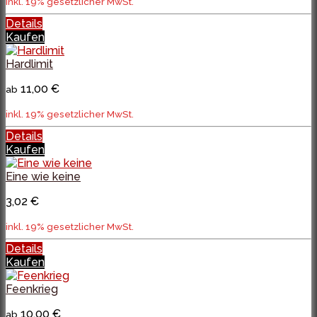
inkl. 19% gesetzlicher MwSt.
Details
Kaufen
Hardlimit
11,00 €
ab
inkl. 19% gesetzlicher MwSt.
Details
Kaufen
Eine wie keine
3,02 €
inkl. 19% gesetzlicher MwSt.
Details
Kaufen
Feenkrieg
10,00 €
ab