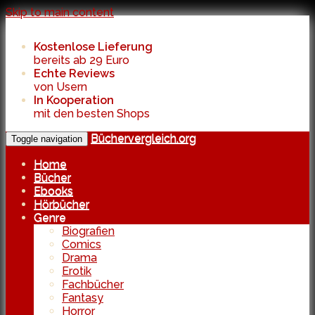
Skip to main content
Kostenlose Lieferung
bereits ab 29 Euro
Echte Reviews
von Usern
In Kooperation
mit den besten Shops
Büchervergleich.org
Toggle navigation
Home
Bücher
Ebooks
Hörbücher
Genre
Biografien
Comics
Drama
Erotik
Fachbücher
Fantasy
Horror