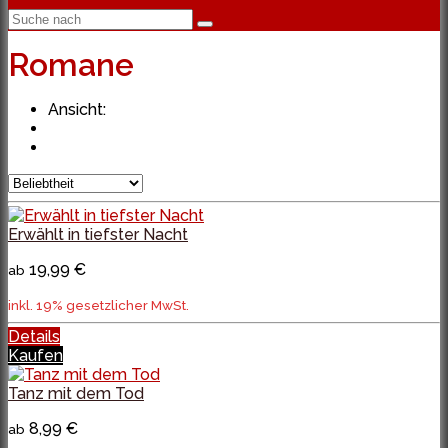
Romane
Ansicht:
Erwählt in tiefster Nacht
19,99 €
ab
inkl. 19% gesetzlicher MwSt.
Details
Kaufen
Tanz mit dem Tod
8,99 €
ab