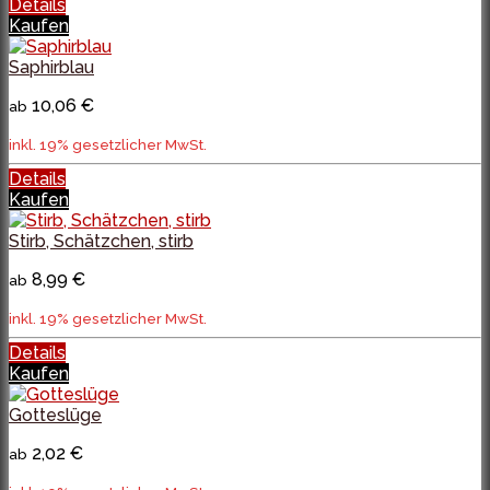
Details
Kaufen
Saphirblau
10,06 €
ab
inkl. 19% gesetzlicher MwSt.
Details
Kaufen
Stirb, Schätzchen, stirb
8,99 €
ab
inkl. 19% gesetzlicher MwSt.
Details
Kaufen
Gotteslüge
2,02 €
ab