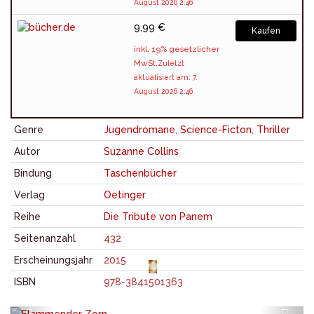
August 2026 2:46
9,99 €
Kaufen
inkl. 19% gesetzlicher
MwSt.
Zuletzt
aktualisiert am: 7.
August 2026 2:46
Genre
Jugendromane
,
Science-Ficton
,
Thriller
Autor
Suzanne Collins
Bindung
Taschenbücher
Verlag
Oetinger
Reihe
Die Tribute von Panem
Seitenanzahl
432
Erscheinungsjahr
2015
ISBN
978-3841501363