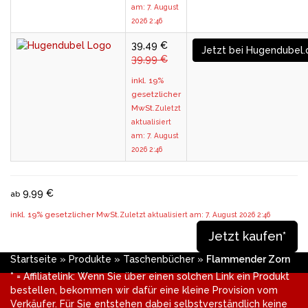
am: 7. August
2026 2:46
39,49 €
Jetzt bei Hugendubel.
39,99 €
inkl. 19%
gesetzlicher
MwSt.
Zuletzt
aktualisiert
am: 7. August
2026 2:46
9,99 €
ab
inkl. 19% gesetzlicher MwSt.
Zuletzt aktualisiert am: 7. August 2026 2:46
Jetzt kaufen*
Startseite
»
Produkte
»
Taschenbücher
»
Flammender Zorn
* = Affiliatelink: Wenn Sie über einen solchen Link ein Produkt
bestellen, bekommen wir dafür eine kleine Provision vom
Verkäufer. Für Sie entstehen dabei selbstverständlich keine