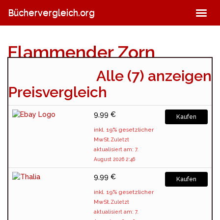
Skip
Büchervergleich.org
Togg
to
navig
main
content
Flammender Zorn
Alle (7) anzeigen
(4 / 5 bei 1303 Stimmen)
Preisvergleich
9,99 €
Kaufen
inkl. 19% gesetzlicher
MwSt.
Zuletzt
aktualisiert am: 7.
August 2026 2:46
9,99 €
Kaufen
inkl. 19% gesetzlicher
MwSt.
Zuletzt
aktualisiert am: 7.