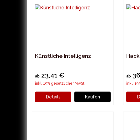
Künstliche Intelligenz
Hack
23,41 €
36
ab
ab
inkl. 19% gesetzlicher MwSt.
inkl. 1
Details
Kaufen
D