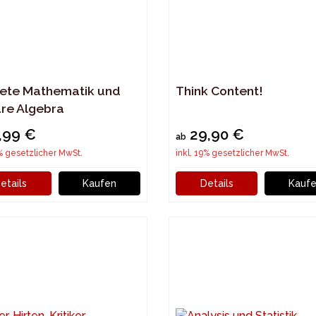
rete Mathematik und
Think Content!
are Algebra
,99 €
29,90 €
ab
9% gesetzlicher MwSt.
inkl. 19% gesetzlicher MwSt.
etails
Kaufen
Details
Kauf