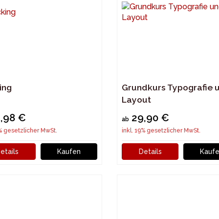
ing
Grundkurs Typografie 
Layout
,98 €
29,90 €
ab
9% gesetzlicher MwSt.
inkl. 19% gesetzlicher MwSt.
etails
Kaufen
Details
Kauf