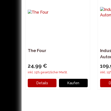
The Four
Indus
Auto
24,99 €
109
inkl. 19% gesetzlicher MwSt.
inkl. 1
Details
Kaufen
D