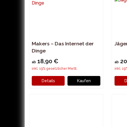
Makers – Das Internet der
Jäger
Dinge
18,90 €
20
ab
ab
inkl. 19% gesetzlicher MwSt.
inkl. 1
Details
Kaufen
D