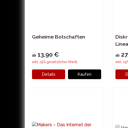
Geheime Botschaften
Disk
Line
13,90 €
27
ab
ab
inkl. 19% gesetzlicher MwSt.
inkl. 1
Details
Kaufen
D