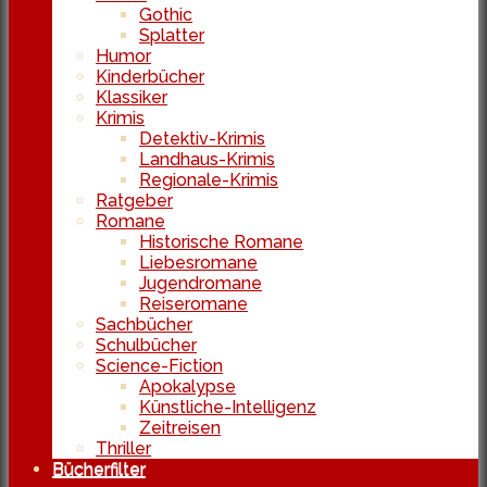
Gothic
Splatter
Humor
Kinderbücher
Klassiker
Krimis
Detektiv-Krimis
Landhaus-Krimis
Regionale-Krimis
Ratgeber
Romane
Historische Romane
Liebesromane
Jugendromane
Reiseromane
Sachbücher
Schulbücher
Science-Fiction
Apokalypse
Künstliche-Intelligenz
Zeitreisen
Thriller
Bücherfilter