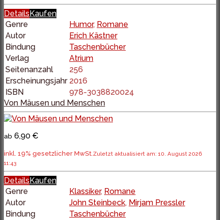
Details
Kaufen
Genre
Humor
,
Romane
Autor
Erich Kästner
Bindung
Taschenbücher
Verlag
Atrium
Seitenanzahl
256
Erscheinungsjahr
2016
ISBN
978-3038820024
Von Mäusen und Menschen
6,90 €
ab
inkl. 19% gesetzlicher MwSt.
Zuletzt aktualisiert am: 10. August 2026
11:43
Details
Kaufen
Genre
Klassiker
,
Romane
Autor
John Steinbeck
,
Mirjam Pressler
Bindung
Taschenbücher