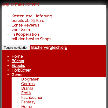
Skip to main content
Kostenlose Lieferung
bereits ab 29 Euro
Echte Reviews
von Usern
In Kooperation
mit den besten Shops
Büchervergleich.org
Toggle navigation
Home
Bücher
Ebooks
Hörbücher
Genre
Biografien
Comics
Drama
Erotik
Fachbücher
Fantasy
Horror