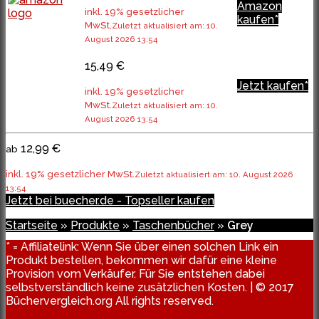
Amazon
inkl. 19% gesetzlicher
kaufen*
MwSt.
Zuletzt aktualisiert am: 10.
August 2026 13:54
15,49 €
Jetzt kaufen*
inkl. 19% gesetzlicher
MwSt.
Zuletzt aktualisiert am: 10.
August 2026 13:54
12,99 €
ab
inkl. 19% gesetzlicher MwSt.
Zuletzt aktualisiert am: 10. August 2026
13:54
Jetzt bei buecher.de - Topseller kaufen
Startseite
»
Produkte
»
Taschenbücher
»
Grey
* = Affiliatelink: Wenn Sie über einen solchen Link ein
Produkt bestellen, bekommen wir dafür eine kleine
Provision vom Verkäufer. Für Sie entstehen dabei
selbstverständlich keine zusätzlichen Kosten. | © 2017
Büchervergleich.org All rights reserved.