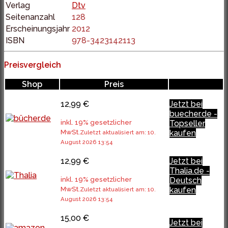
Verlag
Dtv
Seitenanzahl
128
Erscheinungsjahr
2012
ISBN
978-3423142113
Preisvergleich
Shop
Preis
12,99 €
Jetzt bei
buecher.de -
inkl. 19% gesetzlicher
Topseller
MwSt.
kaufen
Zuletzt aktualisiert am: 10.
August 2026 13:54
12,99 €
Jetzt bei
Thalia.de -
inkl. 19% gesetzlicher
Deutsch
MwSt.
kaufen
Zuletzt aktualisiert am: 10.
August 2026 13:54
15,00 €
Jetzt bei