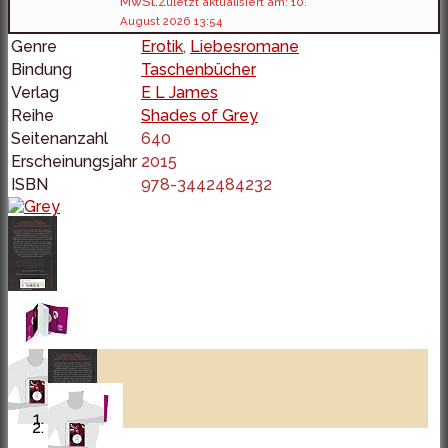
MwSt.
Zuletzt aktualisiert am: 10.
August 2026 13:54
Genre
Erotik
,
Liebesromane
Bindung
Taschenbücher
Verlag
E L James
Reihe
Shades of Grey
Seitenanzahl
640
Erscheinungsjahr
2015
ISBN
978-3442484232