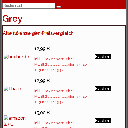
Grey
(4.5 / 5 bei 998 Stimmen)
Alle (4) anzeigen
Preisvergleich
12,99 €
Kaufen
inkl. 19% gesetzlicher
MwSt.
Zuletzt aktualisiert am: 10.
August 2026 13:54
12,99 €
Kaufen
inkl. 19% gesetzlicher
MwSt.
Zuletzt aktualisiert am: 10.
August 2026 13:54
15,00 €
Kaufen
inkl. 19% gesetzlicher