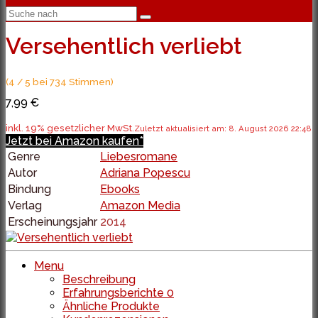
Versehentlich verliebt
(4 / 5 bei 734 Stimmen)
7,99 €
inkl. 19% gesetzlicher MwSt.
Zuletzt aktualisiert am: 8. August 2026 22:48
Jetzt bei Amazon kaufen*
Genre
Liebesromane
Autor
Adriana Popescu
Bindung
Ebooks
Verlag
Amazon Media
Erscheinungsjahr
2014
Menu
Beschreibung
Erfahrungsberichte
0
Ähnliche Produkte