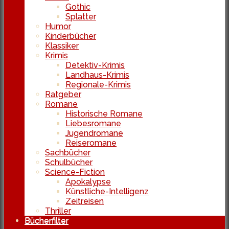
Gothic
Splatter
Humor
Kinderbücher
Klassiker
Krimis
Detektiv-Krimis
Landhaus-Krimis
Regionale-Krimis
Ratgeber
Romane
Historische Romane
Liebesromane
Jugendromane
Reiseromane
Sachbücher
Schulbücher
Science-Fiction
Apokalypse
Künstliche-Intelligenz
Zeitreisen
Thriller
Bücherfilter