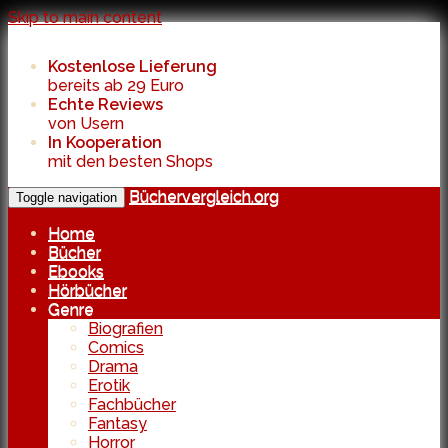
Skip to main content
Kostenlose Lieferung
bereits ab 29 Euro
Echte Reviews
von Usern
In Kooperation
mit den besten Shops
Büchervergleich.org
Toggle navigation
Home
Bücher
Ebooks
Hörbücher
Genre
Biografien
Comics
Drama
Erotik
Fachbücher
Fantasy
Horror