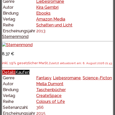
Genre
Liebesromane
Autor
Kira Gembri
Bindung
Ebooks
Verlag
Amazon Media
Reihe
Schatten und Licht
Erscheinungsjahr
2013
Sternenmond
8,37 €
inkl. 19% gesetzlicher MwSt.
Zuletzt aktualisiert am: 8. August 2026 21:43
Details
Kaufen
Genre
Fantasy
,
Liebesromane
,
Science-Ficton
Autor
Mella Dumont
Bindung
Taschenbücher
Verlag
CreateSpace
Reihe
Colours of Life
Seitenanzahl
366
Erscheinungsjahr
2015