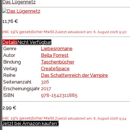
Das Lügennetz
11,76 €
inkl. 19% gesetzlicher MwSt.
Zuletzt aktualisiert am: 8. August 2026 9:50
Details
Nicht Verfügbar
Genre
Liebesromane
Autor
Bella Forrest
Bindung
Taschenbücher
Verlag
CreateSpace
Reihe
Das Schattenreich der Vampire
Seitenanzahl
326
Erscheinungsjahr
2017
ISBN
978-1542311885
2,99 €
inkl. 19% gesetzlicher MwSt.
Zuletzt aktualisiert am: 8. August 2026 9:54
Jetzt bei Amazon kaufen*