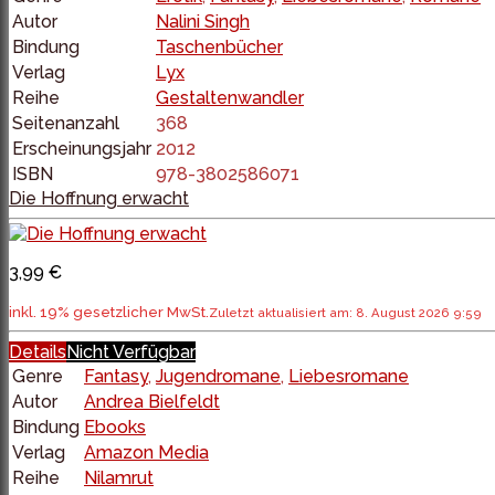
Autor
Nalini Singh
Bindung
Taschenbücher
Verlag
Lyx
Reihe
Gestaltenwandler
Seitenanzahl
368
Erscheinungsjahr
2012
ISBN
978-3802586071
Die Hoffnung erwacht
3,99 €
inkl. 19% gesetzlicher MwSt.
Zuletzt aktualisiert am: 8. August 2026 9:59
Details
Nicht Verfügbar
Genre
Fantasy
,
Jugendromane
,
Liebesromane
Autor
Andrea Bielfeldt
Bindung
Ebooks
Verlag
Amazon Media
Reihe
Nilamrut