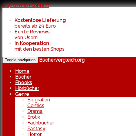
Skip to main content
Kostenlose Lieferung
bereits ab 29 Euro
Echte Reviews
von Usern
In Kooperation
mit den besten Shops
Büchervergleich.org
Toggle navigation
Home
Bücher
Ebooks
Hörbücher
Genre
Biografien
Comics
Drama
Erotik
Fachbücher
Fantasy
Horror