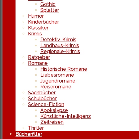
Gothic
Splatter
Humor
Kinderbücher
Klassiker
Krimis
Detektiv-Krimis
Landhaus-Krimis
Regionale-Krimis
Ratgeber
Romane
Historische Romane
Liebesromane
Jugendromane
Reiseromane
Sachbücher
Schulbücher
Science-Fiction
Apokalypse
Künstliche-Intelligenz
Zeitreisen
Thriller
Bücherfilter