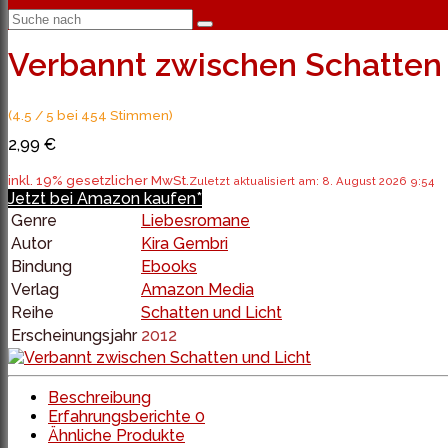
Verbannt zwischen Schatten 
(4.5 / 5 bei 454 Stimmen)
2,99 €
inkl. 19% gesetzlicher MwSt.
Zuletzt aktualisiert am: 8. August 2026 9:54
Jetzt bei Amazon kaufen*
Genre
Liebesromane
Autor
Kira Gembri
Bindung
Ebooks
Verlag
Amazon Media
Reihe
Schatten und Licht
Erscheinungsjahr
2012
Beschreibung
Erfahrungsberichte
0
Ähnliche Produkte