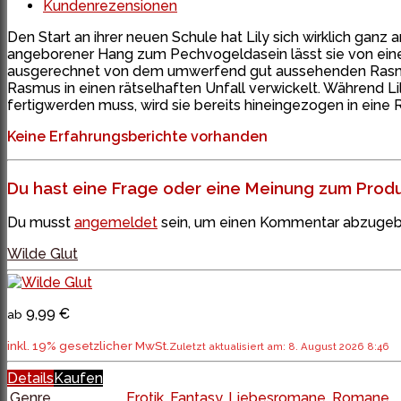
Kundenrezensionen
Den Start an ihrer neuen Schule hat Lily sich wirklich ganz 
angeborener Hang zum Pechvogeldasein lässt sie von einem
ausgerechnet von dem umwerfend gut aussehenden Rasmus (
Rasmus in einen rätselhaften Unfall verwickelt. Während Li
fertigwerden muss, wird sie bereits hineingezogen in eine R
Keine Erfahrungsberichte vorhanden
Du hast eine Frage oder eine Meinung zum Produk
Du musst
angemeldet
sein, um einen Kommentar abzugeb
Wilde Glut
9,99 €
ab
inkl. 19% gesetzlicher MwSt.
Zuletzt aktualisiert am: 8. August 2026 8:46
Details
Kaufen
Genre
Erotik
,
Fantasy
,
Liebesromane
,
Romane