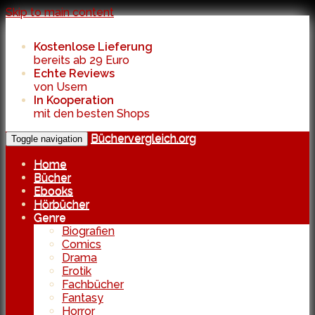
Skip to main content
Kostenlose Lieferung
bereits ab 29 Euro
Echte Reviews
von Usern
In Kooperation
mit den besten Shops
Büchervergleich.org
Toggle navigation
Home
Bücher
Ebooks
Hörbücher
Genre
Biografien
Comics
Drama
Erotik
Fachbücher
Fantasy
Horror