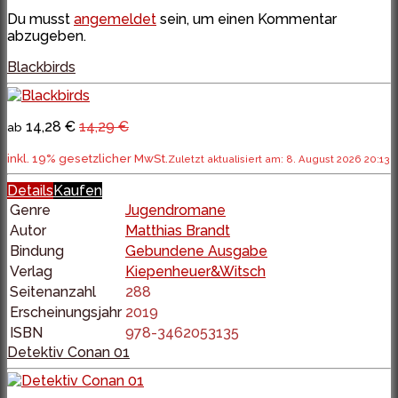
Du musst
angemeldet
sein, um einen Kommentar
abzugeben.
Blackbirds
14,28 €
14,29 €
ab
inkl. 19% gesetzlicher MwSt.
Zuletzt aktualisiert am: 8. August 2026 20:13
Details
Kaufen
Genre
Jugendromane
Autor
Matthias Brandt
Bindung
Gebundene Ausgabe
Verlag
Kiepenheuer&Witsch
Seitenanzahl
288
Erscheinungsjahr
2019
ISBN
978-3462053135
Detektiv Conan 01