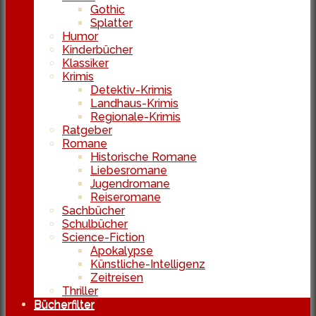
Gothic
Splatter
Humor
Kinderbücher
Klassiker
Krimis
Detektiv-Krimis
Landhaus-Krimis
Regionale-Krimis
Ratgeber
Romane
Historische Romane
Liebesromane
Jugendromane
Reiseromane
Sachbücher
Schulbücher
Science-Fiction
Apokalypse
Künstliche-Intelligenz
Zeitreisen
Thriller
Bücherfilter