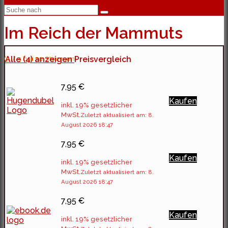
Im Reich der Mammuts
(5 / 5 bei 20 Stimmen)
Alle (4) anzeigen
Preisvergleich
7,95 €
Kaufen
inkl. 19% gesetzlicher
MwSt.
Zuletzt aktualisiert am: 8.
August 2026 18:47
7,95 €
Kaufen
inkl. 19% gesetzlicher
MwSt.
Zuletzt aktualisiert am: 8.
August 2026 18:47
7,95 €
Kaufen
inkl. 19% gesetzlicher