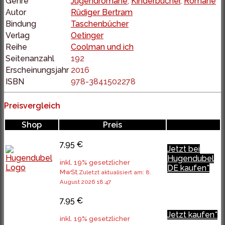
Genre
Jugendromane
,
Kinderbücher
,
Romane
Autor
Rüdiger Bertram
Bindung
Taschenbücher
Verlag
Oetinger
Reihe
Coolman und ich
Seitenanzahl
192
Erscheinungsjahr
2016
ISBN
978-3841502278
Preisvergleich
Shop
Preis
7,95 €
Jetzt bei
Hugendubel
inkl. 19% gesetzlicher
DE kaufen*
MwSt.
Zuletzt aktualisiert am: 8.
August 2026 18:47
7,95 €
Jetzt kaufen*
inkl. 19% gesetzlicher