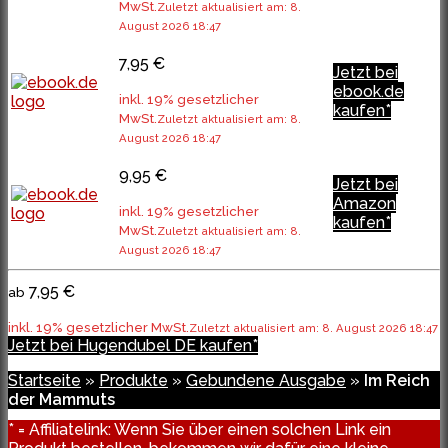
MwSt.
Zuletzt aktualisiert am: 8.
August 2026 18:47
7,95 €
Jetzt bei
ebook.de
inkl. 19% gesetzlicher
kaufen*
MwSt.
Zuletzt aktualisiert am: 8.
August 2026 18:47
9,95 €
Jetzt bei
Amazon
inkl. 19% gesetzlicher
kaufen*
MwSt.
Zuletzt aktualisiert am: 8.
August 2026 18:47
7,95 €
ab
inkl. 19% gesetzlicher MwSt.
Zuletzt aktualisiert am: 8. August 2026 18:47
Jetzt bei Hugendubel DE kaufen*
Startseite
»
Produkte
»
Gebundene Ausgabe
»
Im Reich
der Mammuts
* = Affiliatelink: Wenn Sie über einen solchen Link ein