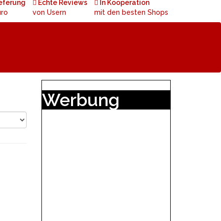
ieferung
Echte Reviews
In Kooperation
uro
von Usern
mit den besten Shops
Werbung