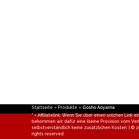
Startseite
»
Produkte
»
Gosho Aoyama
* = Affiliatelink: Wenn Sie über einen solchen Link e
bekommen wir dafür eine kleine Provision vom Verk
selbstverständlich keine zusätzlichen Kosten. | © 2
rights reserved.