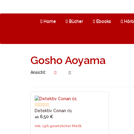
Skip
to
main
content
Home
Bücher
Ebooks
Hörb
Gosho Aoyama
Ansicht:
Detektiv Conan 01
6,50 €
ab
inkl. 19% gesetzlicher MwSt.