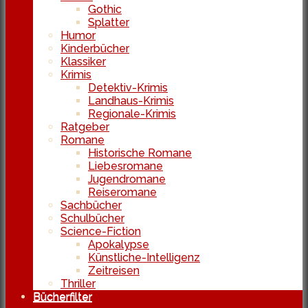
Gothic
Splatter
Humor
Kinderbücher
Klassiker
Krimis
Detektiv-Krimis
Landhaus-Krimis
Regionale-Krimis
Ratgeber
Romane
Historische Romane
Liebesromane
Jugendromane
Reiseromane
Sachbücher
Schulbücher
Science-Fiction
Apokalypse
Künstliche-Intelligenz
Zeitreisen
Thriller
Bücherfilter