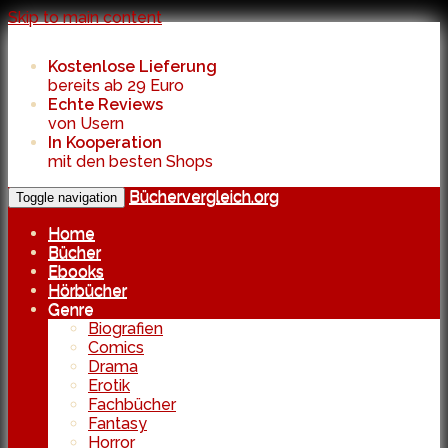
Skip to main content
Kostenlose Lieferung
bereits ab 29 Euro
Echte Reviews
von Usern
In Kooperation
mit den besten Shops
Büchervergleich.org
Toggle navigation
Home
Bücher
Ebooks
Hörbücher
Genre
Biografien
Comics
Drama
Erotik
Fachbücher
Fantasy
Horror