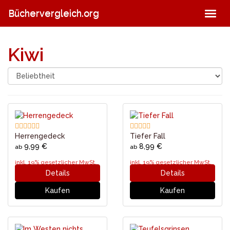
Skip
Büchervergleich.org
Togg
to
navig
main
content
Kiwi
Herrengedeck
Tiefer Fall
9,99 €
8,99 €
ab
ab
inkl. 19% gesetzlicher MwSt.
inkl. 19% gesetzlicher MwSt.
Details
Details
Kaufen
Kaufen