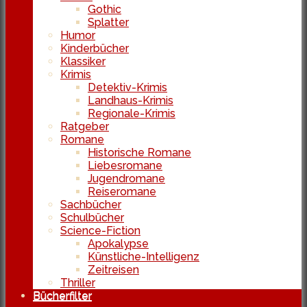
Gothic
Splatter
Humor
Kinderbücher
Klassiker
Krimis
Detektiv-Krimis
Landhaus-Krimis
Regionale-Krimis
Ratgeber
Romane
Historische Romane
Liebesromane
Jugendromane
Reiseromane
Sachbücher
Schulbücher
Science-Fiction
Apokalypse
Künstliche-Intelligenz
Zeitreisen
Thriller
Bücherfilter