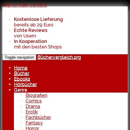
Skip to main content
Kostenlose Lieferung
bereits ab 29 Euro
Echte Reviews
von Usern
In Kooperation
mit den besten Shops
Büchervergleich.org
Toggle navigation
Home
Bücher
Ebooks
Hörbücher
Genre
Biografien
Comics
Drama
Erotik
Fachbücher
Fantasy
Horror