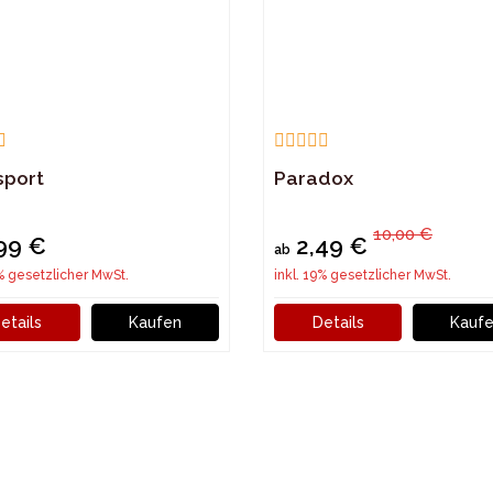
sport
Paradox
10,00 €
99 €
2,49 €
ab
9% gesetzlicher MwSt.
inkl. 19% gesetzlicher MwSt.
etails
Kaufen
Details
Kauf