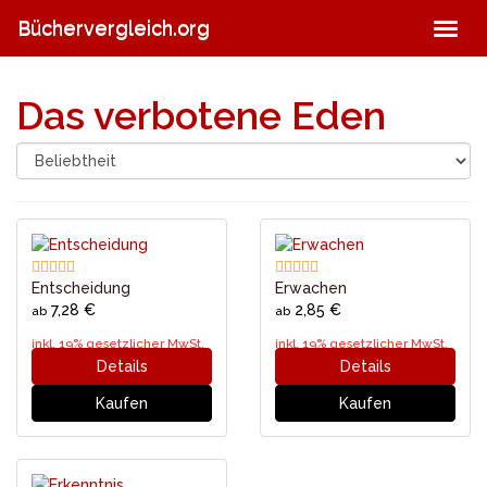
Skip
Büchervergleich.org
Togg
to
navig
main
content
Das verbotene Eden
Entscheidung
Erwachen
7,28 €
2,85 €
ab
ab
inkl. 19% gesetzlicher MwSt.
inkl. 19% gesetzlicher MwSt.
Details
Details
Kaufen
Kaufen