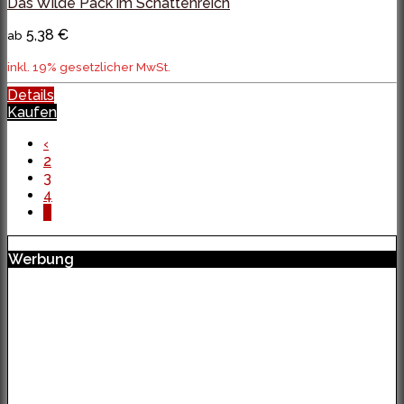
Das Wilde Pack im Schattenreich
5,38 €
ab
inkl. 19% gesetzlicher MwSt.
Details
Kaufen
‹
2
3
4
5
Werbung