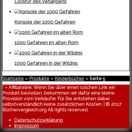
Lockruf des Verlangens
Konsole der 1000 Gefahren
1000 Gefahren im alten Rom
1000 Gefahren in der Wildnis
Startseite
»
Produkte
»
Kinderbücher
»
Seite 5
* = Affiliatelink: Wenn Sie über einen solchen Link ein
Produkt bestellen, bekommen wir dafür eine kleine
Provision vom Verkäufer. Für Sie entstehen dabei
selbstverständlich keine zusätzlichen Kosten. | © 2017
Büchervergleich.org All rights reserved.
Datenschutzerklärung
Impressum