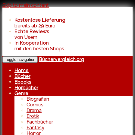
Skip to main content
Kostenlose Lieferung
bereits ab 29 Euro
Echte Reviews
von Usern
In Kooperation
mit den besten Shops
Büchervergleich.org
Toggle navigation
Home
Bücher
Ebooks
Hörbücher
Genre
Biografien
Comics
Drama
Erotik
Fachbücher
Fantasy
Horror