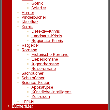
Gothic
Splatter
Humor
Kinderbücher
Klassiker
Krimis
Detektiv-Krimis
Landhaus-Krimis
Regionale-Krimis
Ratgeber
Romane
Historische Romane
Liebesromane
Jugendromane
Reiseromane
Sachbücher
Schulbücher
Science-Fiction
Apokalypse
Künstliche-Intelligenz
Zeitreisen
Thriller
Bücherfilter