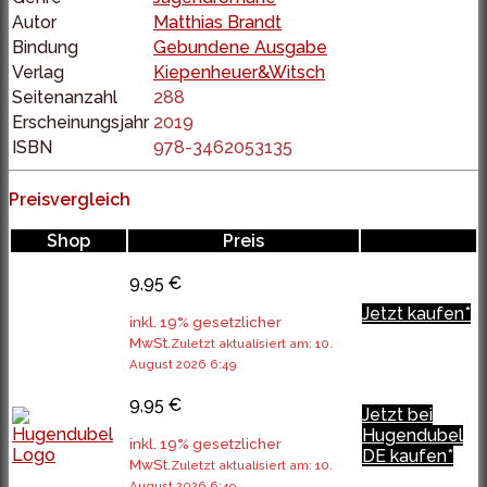
Autor
Matthias Brandt
Bindung
Gebundene Ausgabe
Verlag
Kiepenheuer&Witsch
Seitenanzahl
288
Erscheinungsjahr
2019
ISBN
978-3462053135
Preisvergleich
Shop
Preis
9,95 €
Jetzt kaufen*
inkl. 19% gesetzlicher
MwSt.
Zuletzt aktualisiert am: 10.
August 2026 6:49
9,95 €
Jetzt bei
Hugendubel
inkl. 19% gesetzlicher
DE kaufen*
MwSt.
Zuletzt aktualisiert am: 10.
August 2026 6:49