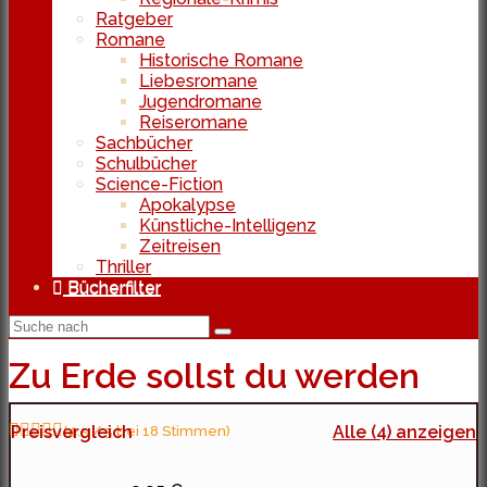
Ratgeber
Romane
Historische Romane
Liebesromane
Jugendromane
Reiseromane
Sachbücher
Schulbücher
Science-Fiction
Apokalypse
Künstliche-Intelligenz
Zeitreisen
Thriller
Bücherfilter
Zu Erde sollst du werden
Preisvergleich
(4.5 / 5 bei 18 Stimmen)
Alle (4) anzeigen