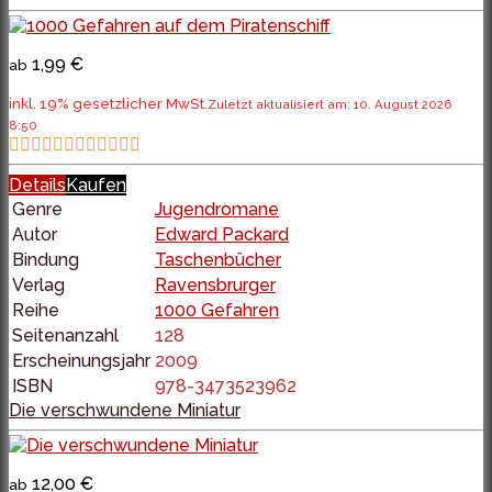
1,99 €
ab
inkl. 19% gesetzlicher MwSt.
Zuletzt aktualisiert am: 10. August 2026
8:50
Details
Kaufen
Genre
Jugendromane
Autor
Edward Packard
Bindung
Taschenbücher
Verlag
Ravensbrurger
Reihe
1000 Gefahren
Seitenanzahl
128
Erscheinungsjahr
2009
ISBN
978-3473523962
Die verschwundene Miniatur
12,00 €
ab