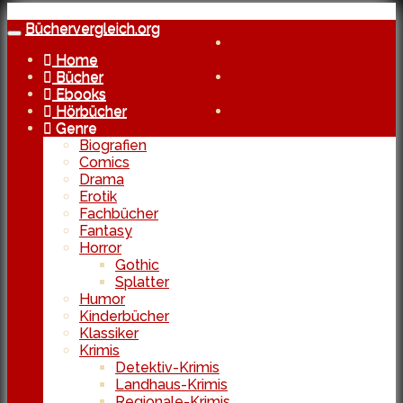
Skip
to
Büchervergleich.org
Toggle
Kostenlose Lieferung
main
navigation
Home
bereits ab 29 Euro
content
Bücher
Echte Reviews
Ebooks
von Usern
Hörbücher
In Kooperation
Genre
mit den besten Shops
Biografien
Comics
Drama
Erotik
Fachbücher
Fantasy
Horror
Gothic
Splatter
Humor
Kinderbücher
Klassiker
Krimis
Detektiv-Krimis
Landhaus-Krimis
Regionale-Krimis