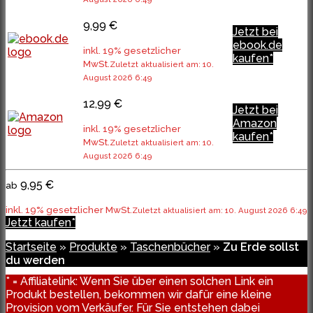
9,99 €
Jetzt bei
ebook.de
inkl. 19% gesetzlicher
kaufen*
MwSt.
Zuletzt aktualisiert am: 10.
August 2026 6:49
12,99 €
Jetzt bei
Amazon
inkl. 19% gesetzlicher
kaufen*
MwSt.
Zuletzt aktualisiert am: 10.
August 2026 6:49
9,95 €
ab
inkl. 19% gesetzlicher MwSt.
Zuletzt aktualisiert am: 10. August 2026 6:49
Jetzt kaufen*
Startseite
»
Produkte
»
Taschenbücher
»
Zu Erde sollst
du werden
* = Affiliatelink: Wenn Sie über einen solchen Link ein
Produkt bestellen, bekommen wir dafür eine kleine
Provision vom Verkäufer. Für Sie entstehen dabei