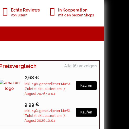
Echte Reviews
In Kooperation
von Usern
mit den besten Shops
Preisvergleich
Alle (6) anzeigen
2,68 €
inkl. 19% gesetzlicher MwSt.
Kaufen
Zuletzt aktualisiert am: 7.
August 2026 10:04
9,99 €
inkl. 19% gesetzlicher MwSt.
Kaufen
Zuletzt aktualisiert am: 7.
August 2026 10:04