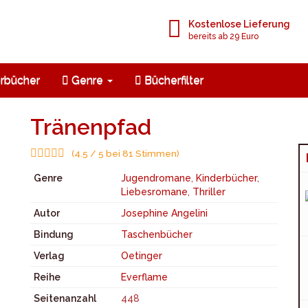
Kostenlose Lieferung
bereits ab 29 Euro
rbücher
Genre
Bücherfilter
Tränenpfad
(4.5 / 5 bei 81 Stimmen)
Genre
Jugendromane
,
Kinderbücher
,
Liebesromane
,
Thriller
Autor
Josephine Angelini
Bindung
Taschenbücher
Verlag
Oetinger
Reihe
Everflame
Seitenanzahl
448