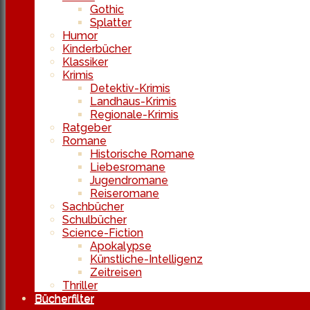
Gothic
Splatter
Humor
Kinderbücher
Klassiker
Krimis
Detektiv-Krimis
Landhaus-Krimis
Regionale-Krimis
Ratgeber
Romane
Historische Romane
Liebesromane
Jugendromane
Reiseromane
Sachbücher
Schulbücher
Science-Fiction
Apokalypse
Künstliche-Intelligenz
Zeitreisen
Thriller
Bücherfilter