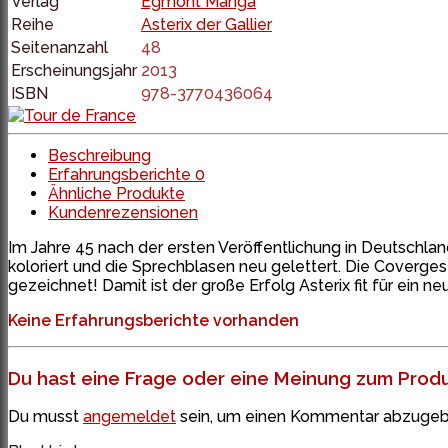
Verlag
Egmont Manga
Reihe
Asterix der Gallier
Seitenanzahl
48
Erscheinungsjahr
2013
ISBN
978-3770436064
Beschreibung
Erfahrungsberichte
0
Ähnliche Produkte
Kundenrezensionen
Im Jahre 45 nach der ersten Veröffentlichung in Deutschland
koloriert und die Sprechblasen neu gelettert. Die Coverge
gezeichnet! Damit ist der große Erfolg Asterix fit für ein n
Keine Erfahrungsberichte vorhanden
Du hast eine Frage oder eine Meinung zum Produk
Du musst
angemeldet
sein, um einen Kommentar abzugeb