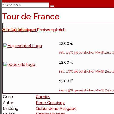
Tour de France
(5 / 5 bei 8 Stimmen)
Alle (4) anzeigen
Preisvergleich
12,00 €
inkl. 19% gesetzlicher MwSt.
Zuletz
12,00 €
inkl. 19% gesetzlicher MwSt.
Zuletz
12,00 €
inkl. 19% gesetzlicher MwSt.
Zuletz
Genre
Comics
Autor
Rene Goscinny
Bindung
Gebundene Ausgabe