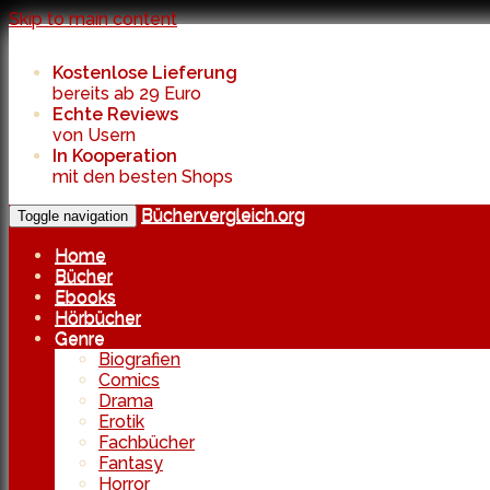
Skip to main content
Kostenlose Lieferung
bereits ab 29 Euro
Echte Reviews
von Usern
In Kooperation
mit den besten Shops
Büchervergleich.org
Toggle navigation
Home
Bücher
Ebooks
Hörbücher
Genre
Biografien
Comics
Drama
Erotik
Fachbücher
Fantasy
Horror