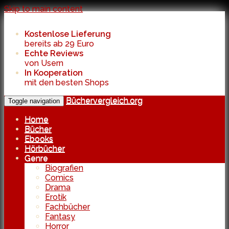
Skip to main content
Kostenlose Lieferung
bereits ab 29 Euro
Echte Reviews
von Usern
In Kooperation
mit den besten Shops
Büchervergleich.org
Toggle navigation
Home
Bücher
Ebooks
Hörbücher
Genre
Biografien
Comics
Drama
Erotik
Fachbücher
Fantasy
Horror