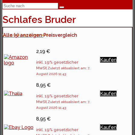
Schlafes Bruder
(4 / 5 bei 145 Stimmen)
Alle (5) anzeigen
Preisvergleich
2,19 €
Kaufen
inkl. 19% gesetzlicher
MwSt.
Zuletzt aktualisiert am: 7.
August 2026 11:43
8,95 €
Kaufen
inkl. 19% gesetzlicher
MwSt.
Zuletzt aktualisiert am: 7.
August 2026 11:43
8,95 €
Kaufen
inkl. 19% gesetzlicher