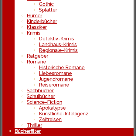
Gothic
Splatter
Humor
Kinderbücher
Klassiker
Krimis
Detektiv-Krimis
Landhaus-Krimis
Regionale-Krimis
Ratgeber
Romane
Historische Romane
Liebesromane
Jugendromane
Reiseromane
Sachbücher
Schulbücher
Science-Fiction
Apokalypse
Künstliche-Intelligenz
Zeitreisen
Thriller
Bücherfilter