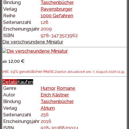
Bindung
Taschenbücher
Verlag
Ravensbrurger
Reihe
1000 Gefahren
Seitenanzahl
128
Erscheinungsjahr
2009
ISBN
978-3473523962
Die verschwundene Miniatur
12,00 €
ab
inkl. 19% gesetzlicher MwSt.
Zuletzt aktualisiert am: 7. August 2026 11:45
Details
Kaufen
Genre
Humor
,
Romane
Autor
Erich Kästner
Bindung
Taschenbücher
Verlag
Atrium
Seitenanzahl
256
Erscheinungsjahr
2016
ISBN
978-3038820024